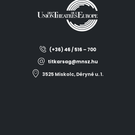
(+36) 46 / 516 – 700
titkarsag@mnsz.hu
3525 Miskolc, Déryné u. 1.