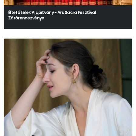
Éltető Lélek Alapítvány - Ars Sacra Fesztivál
Zárórendezvénye