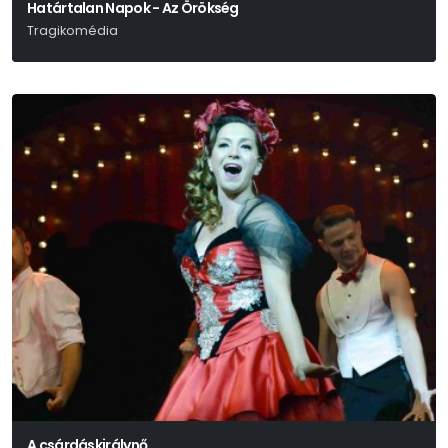
Határtalan Napok - Az Örökség
Tragikomédia
Schwechtje Mihály
A csárdáskirálynő