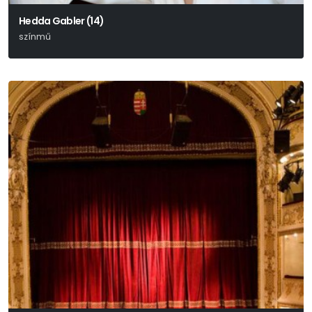
Hedda Gabler (14)
színmű
Henrik Ibsen Drámája Alapján