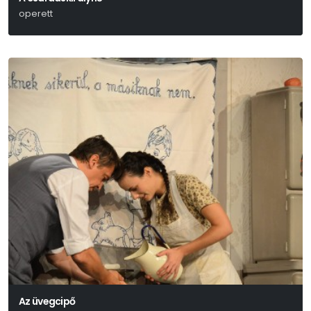
operett
Kálmán Imre-Leo Stein- Jenbach Béla
Az üvegcipő