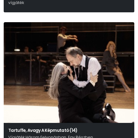
vígjáték
Molnár Ferenc
Tartuffe, Avagy A Képmutató (14)
Vígjáték Három Felvonásban, Egy Részben