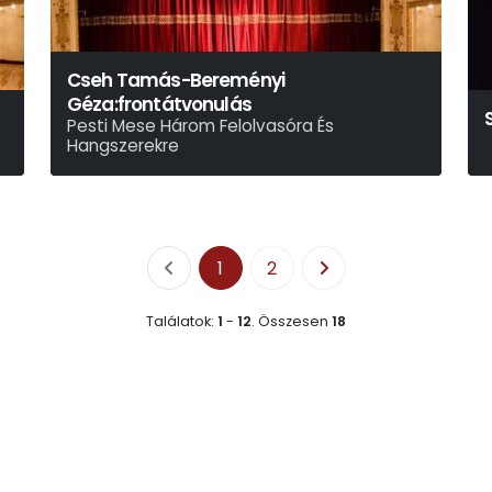
Cseh Tamás-Bereményi
Géza:frontátvonulás
Pesti Mese Három Felolvasóra És
Hangszerekre
1
2
Találatok:
1
-
12
.
Összesen
18