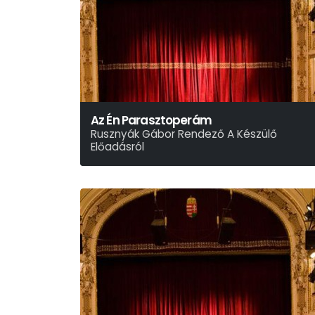
Az Én Parasztoperám
Rusznyák Gábor Rendező A Készülő
Előadásról