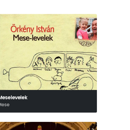
Meselevelek
Mese
rkény István