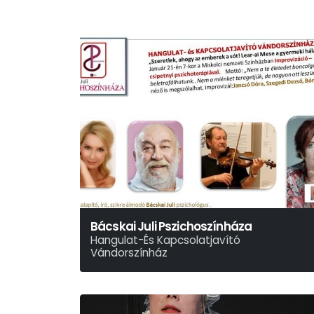
Bácskai Juli Pszichoszínháza
Hangulat-És Kapcsolatjavító
Vándorszínház