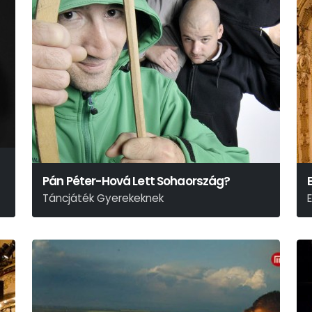
Pán Péter-Hová Lett Sohaország?
Táncjáték Gyerekeknek
J.m.barrie Meséje Alapján