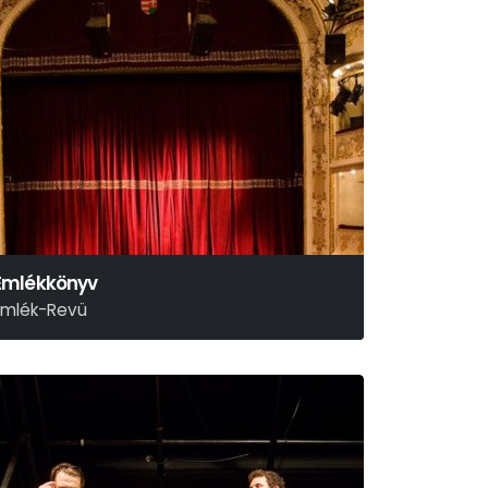
Emlékkönyv
Emlék-Revü