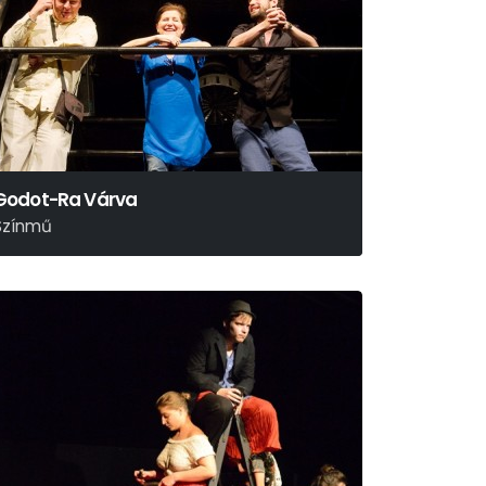
Godot-Ra Várva
Színmű
amuel Beckett