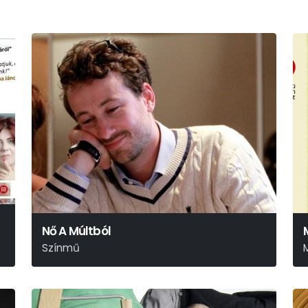
Nő A Múltból
Színmű
Roland Schimmelpfennig
Ö