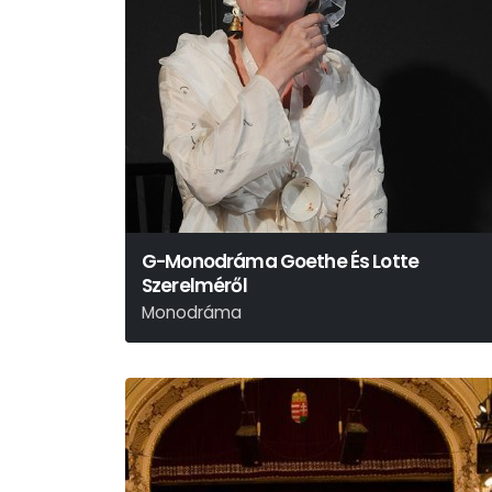
G-Monodráma Goethe És Lotte
Szerelméről
Monodráma
Peter Hacks