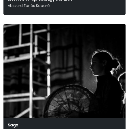
Abszurd Zenés Kabaré
Danyiil Harmsz Írásaiból
Saga