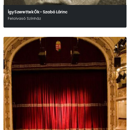
Így Szerettek Ők - Szabó Lőrinc
Felolvasó Színház
Nyáry Krisztián