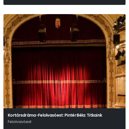
Színpadra Alkalmazta: Tasnádi István
Kortársdráma-Felolvasóest: Pintér Béla: Titkaink
Felolvasóest