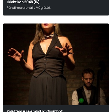
Eklektikon 2048 (16)
Pándimenzionális Végjáték
Benkó Bence - Fábián Péter - Zságer-Varga Ákos
Kivettem A Fejemből Egy Gömböt