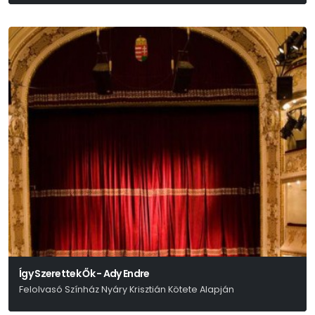
Pintér Béla
Így Szerettek Ők - Ady Endre
Felolvasó Színház Nyáry Krisztián Kötete Alapján