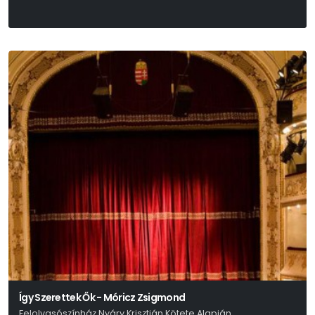
Így Szerettek Ők - Móricz Zsigmond
Felolvasószínház Nyáry Krisztián Kötete Alapján