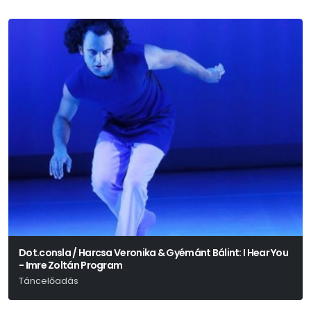
Dot.consla / Harcsa Veronika & Gyémánt Bálint: I Hear You
- Imre Zoltán Program
Táncelőadás