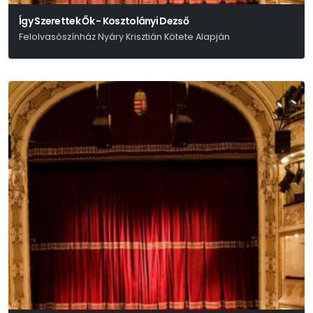
Így Szerettek Ők - Kosztolányi Dezső
Felolvasószínház Nyáry Krisztián Kötete Alapján
Nyáry Krisztián