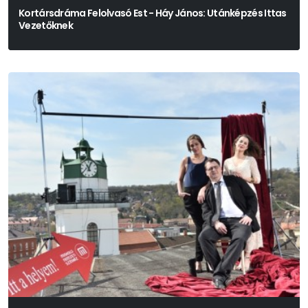
Kortársdráma Felolvasó Est - Háy János: Utánképzés Ittas
Vezetőknek