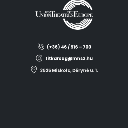
(+36) 46 / 516 – 700
titkarsag@mnsz.hu
3525 Miskolc, Déryné u. 1.