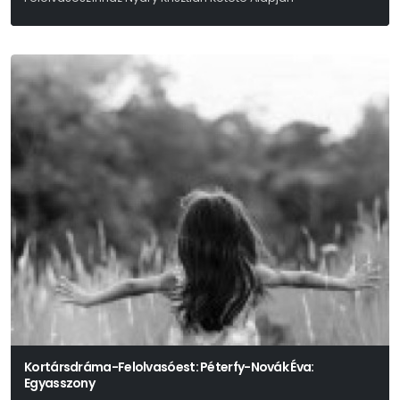
Nyáry Krisztián
Kortársdráma-Felolvasóest: Péterfy-Novák Éva:
Egyasszony