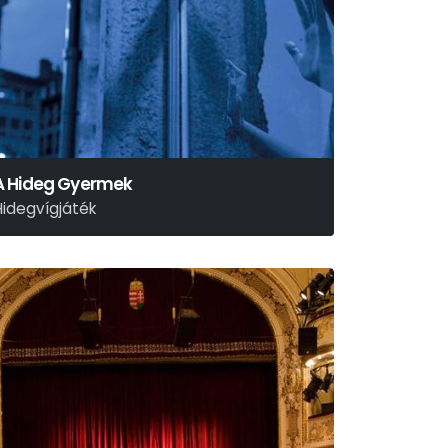
A Hideg Gyermek
Hidegvígjáték
arius Von Mayenburg