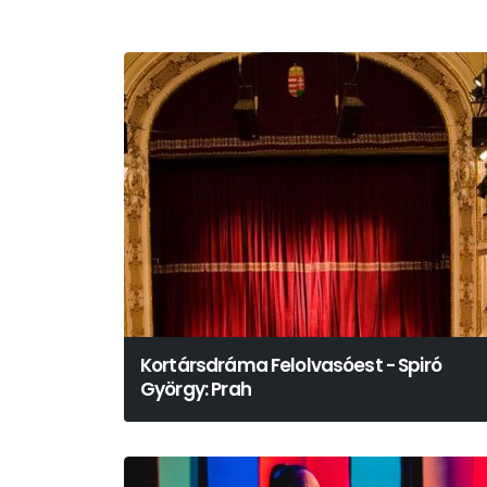
Kortársdráma Felolvasóest - Spiró
György: Prah