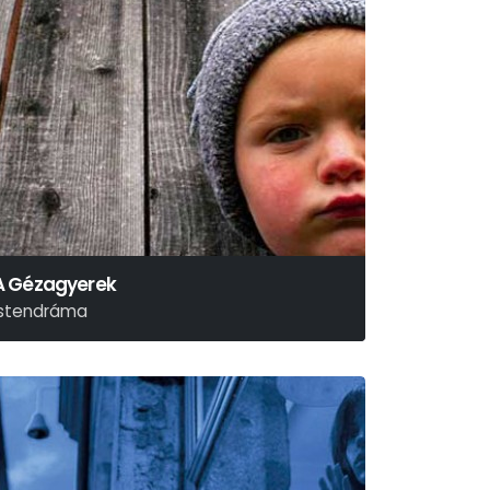
A Gézagyerek
Istendráma
áy János