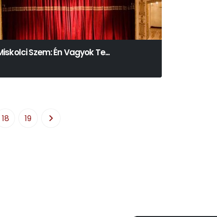
Miskolci Szem: Én Vagyok Te...
18
19