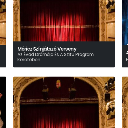
Móricz Színjátszó Verseny
Az Évad Drámája És A Szitu Program
Keretében
M