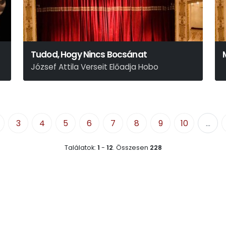
Tudod, Hogy Nincs Bocsánat
József Attila Verseit Előadja Hobo
3
4
5
6
7
8
9
10
...
Találatok:
1
-
12
.
Összesen
228