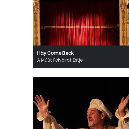
Háy Come Beck
A Műút Folyóirat Estje