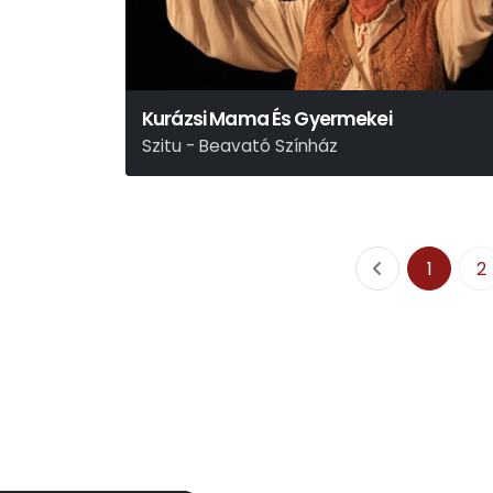
Kurázsi Mama És Gyermekei
Szitu - Beavató Színház
1
2