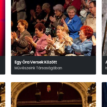
Egy Óra Versek Között
Művészeink Társaságában
H