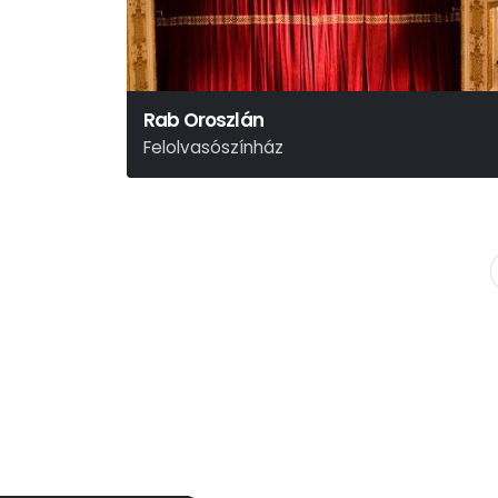
Rab Oroszlán
Felolvasószínház