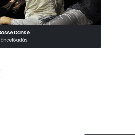
Basse Danse
Táncelőadás