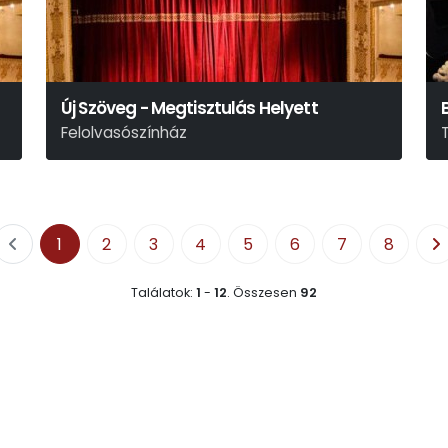
Új Szöveg - Megtisztulás Helyett
Felolvasószínház
1
2
3
4
5
6
7
8
Találatok:
1
-
12
.
Összesen
92