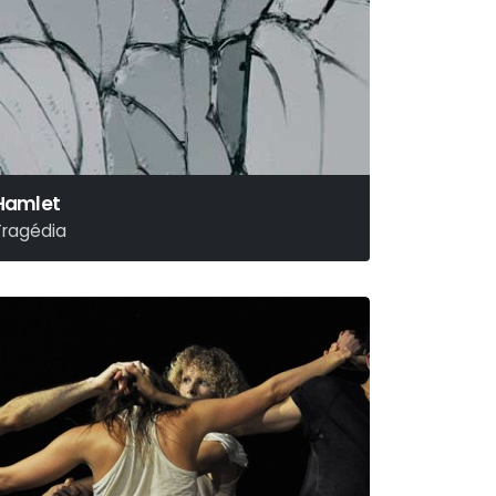
Hamlet
Tragédia
illiam Shakespeare