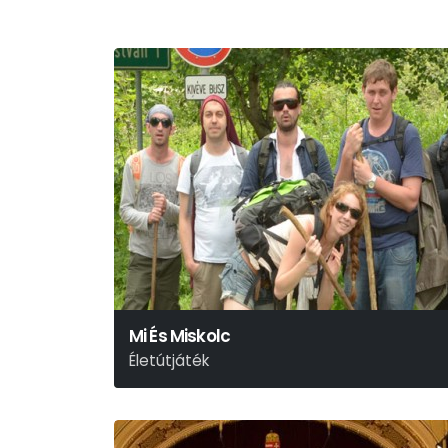
Mi És Miskolc
Életútjáték
Deres Péter - Szőcs Artur