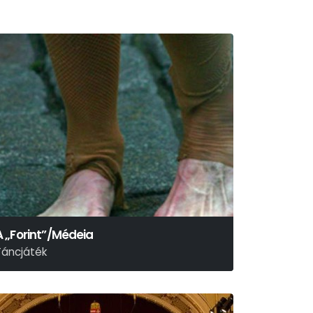
A „Forint”/Médeia
Táncjáték