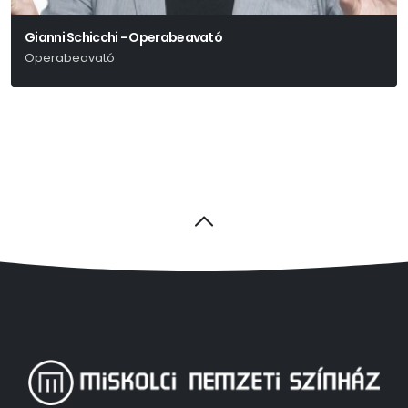
Gianni Schicchi - Operabeavató
Operabeavató
Giacomo Puccini