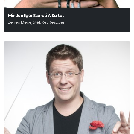
Minden Egér Szereti A Sajtot
Zenés Mesejáték Két Részben
Urbán Gyula-Gulyás László