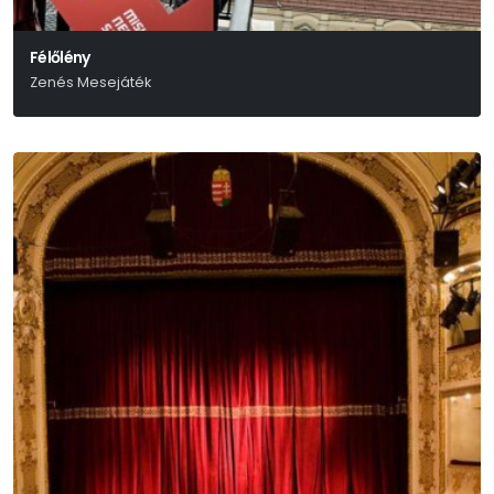
Félőlény
Zenés Mesejáték
Békés Pál-Várkonyi Mátyás