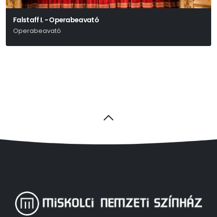
Falstaff I. - Operabeavató
Operabeavató
Giuseppe Verdi