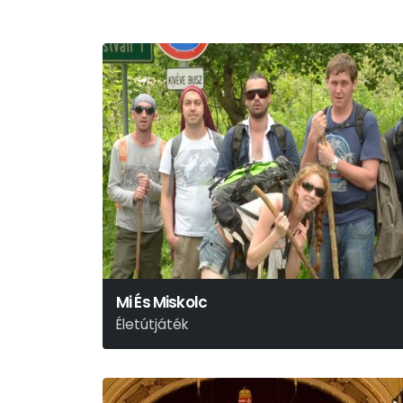
Mi És Miskolc
Életútjáték
Deres Péter - Szőcs Artur