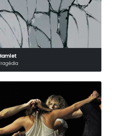
Hamlet
Tragédia
illiam Shakespeare