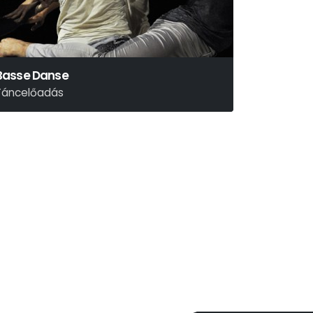
Basse Danse
Táncelőadás