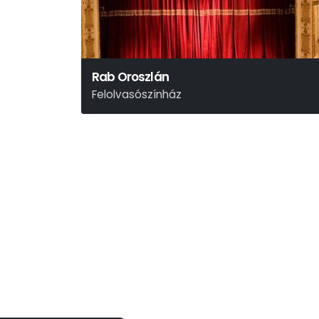
Rab Oroszlán
Felolvasószínház