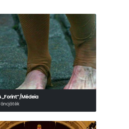
A „Forint”/Médeia
Táncjáték