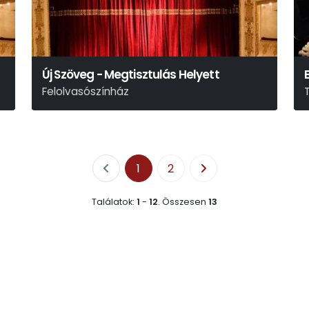
Új Szöveg - Megtisztulás Helyett
Felolvasószínház
1
2
Találatok:
1
-
12
.
Összesen
13