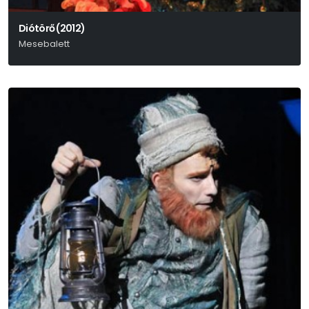
Diótörő (2012)
Mesebalett
P. I. Csajkovszkij