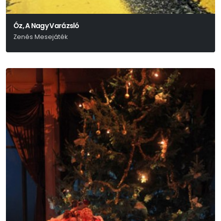
Óz, A Nagy Varázsló
Zenés Mesejáték
L. Frank Baum