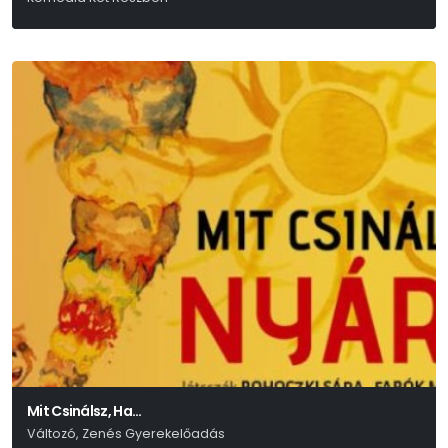
Luigi Pirandello
Mit Csinálsz, Ha…
Változó, Zenés Gyerekelőadás