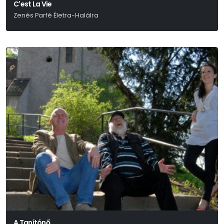
C'est La Vie
Zenés Parfé Életra-Halálra
Gregg Opelka
A Tanítónő