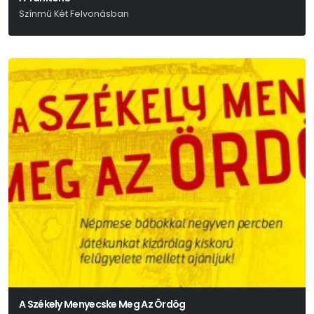
Színmű Két Felvonásban
Bródy Sándor
A Székely Menyecske Meg Az Ördög