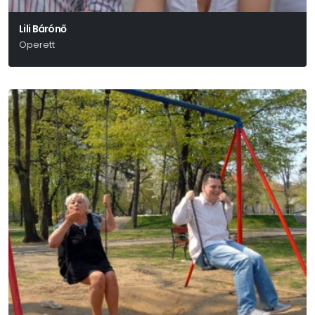
Lili Bárónő
Operett
Huszka Jenő-Martos Ferenc