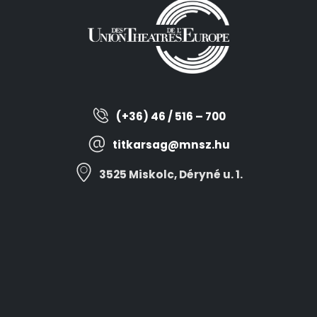
(+36) 46 / 516 – 700
titkarsag@mnsz.hu
3525 Miskolc, Déryné u. 1.