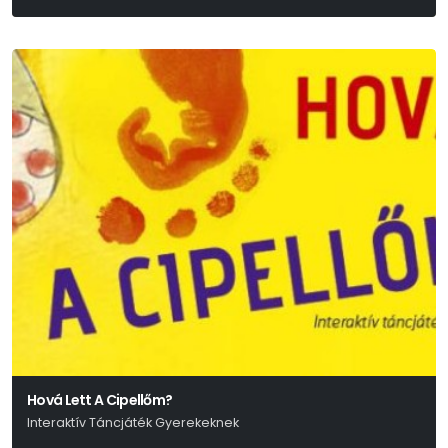
Hová Lett A Cipellőm?
Interaktív Táncjáték Gyerekeknek