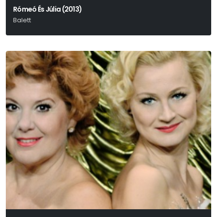
Rómeó És Júlia (2013)
Balett
Shakespeare-Csajkovszkij