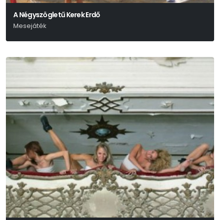
A Négyszögletű Kerek Erdő
Mesejáték
Lázár Ervin