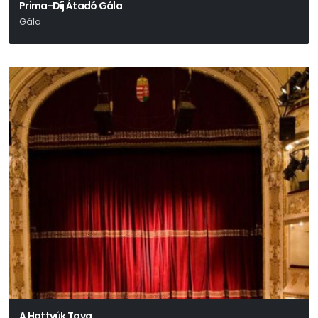
Prima-Díj Átadó Gála
Gála
A Hattyúk Tava