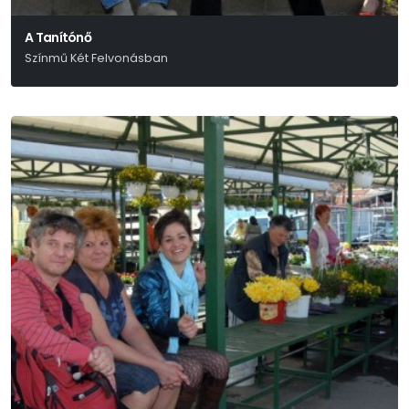
A Tanítónő
Színmű Két Felvonásban
Bródy Sándor