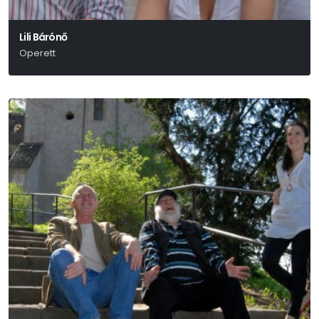
Lili Bárónő
Operett
Huszka Jenő-Martos Ferenc