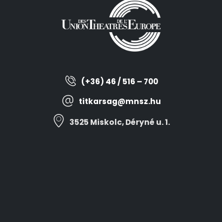
(+36) 46 / 516 – 700
titkarsag@mnsz.hu
3525 Miskolc, Déryné u. 1.