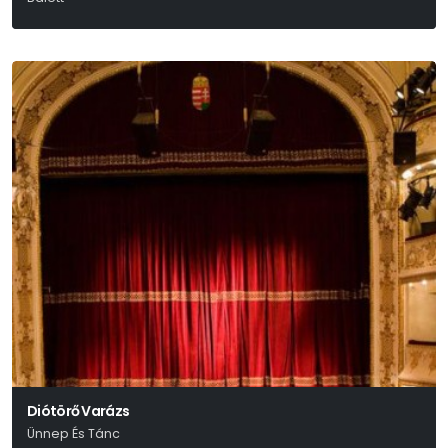
Diótörő Varázs
Ünnep És Tánc