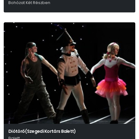
Bohózat Két Részben
Georges Feydeau
Diótörő (Szegedi Kortárs Balett)
Balett