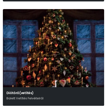
A Kiev City Balett Előadása
Diótörő (vetítés)
Balett Vetítés Felvételről
Pjotr Iljics Csajkovszkij