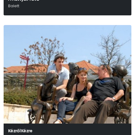
Balett
Kézről Kézre