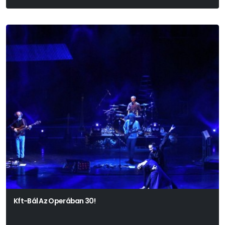
Kft-Bál Az Operában 30!