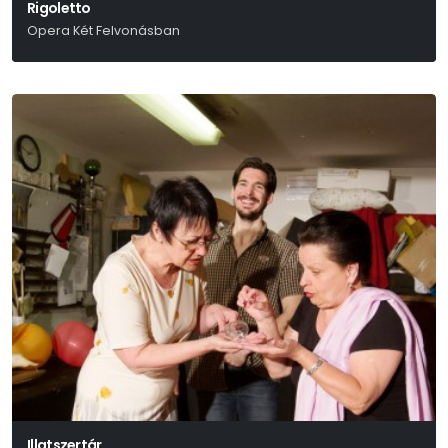
Rigoletto
Opera Két Felvonásban
Giuseppe Verdi
Illatszertár