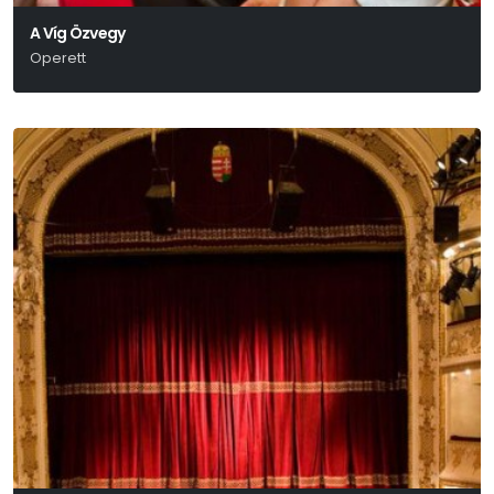
A Víg Özvegy
Operett
Lehár Ferenc