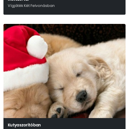
Vígjáték Két Felvonásban
László Miklós
Kutyaszorítóban