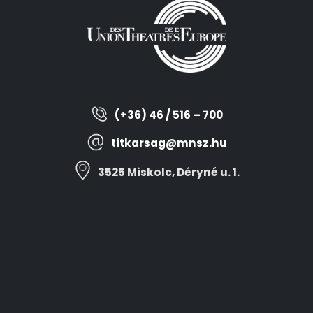
(+36) 46 / 516 – 700
titkarsag@mnsz.hu
3525 Miskolc, Déryné u. 1.