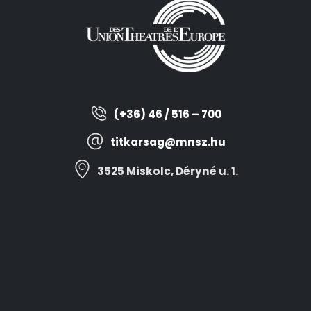
(+36) 46 / 516 – 700
titkarsag@mnsz.hu
3525 Miskolc, Déryné u. 1.