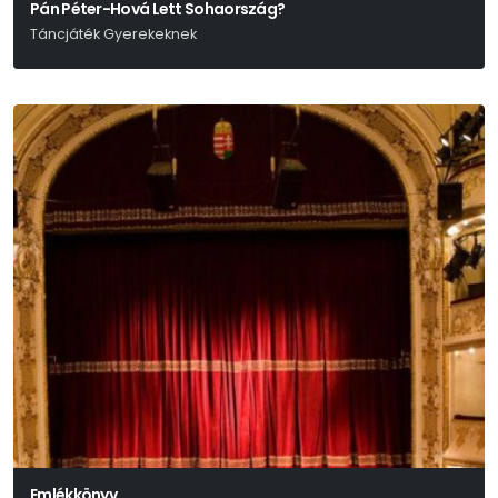
Pán Péter-Hová Lett Sohaország?
Táncjáték Gyerekeknek
J.m.barrie Meséje Alapján
Emlékkönyv