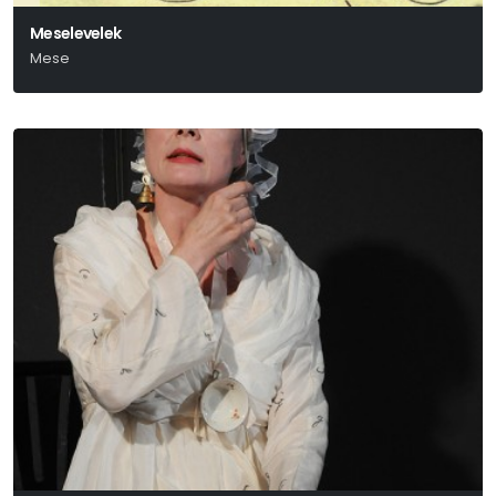
Meselevelek
Mese
Örkény István