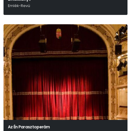
Emlék-Revü
Az Én Parasztoperám