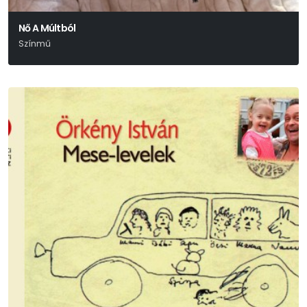
Nő A Múltból
Színmű
Roland Schimmelpfennig