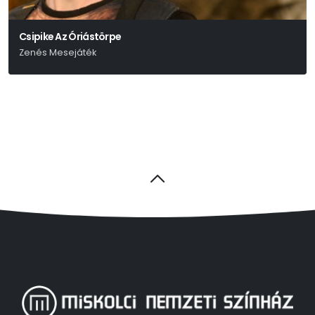
Csipike Az Óriástörpe
Zenés Mesejáték
Fodor Sándor - Nagy Nándor