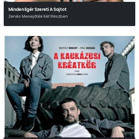
Minden Egér Szereti A Sajtot
Zenés Mesejáték Két Részben
Urbán Gyula-Gulyás László