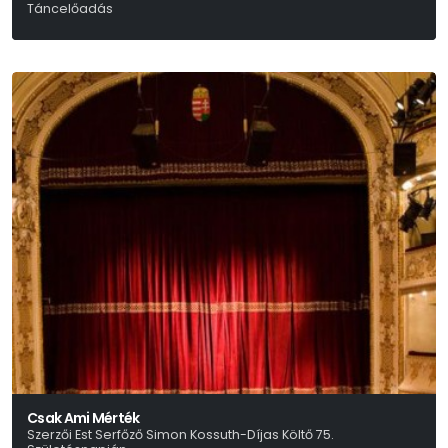
Táncelőadás
Csak Ami Mérték
Szerzői Est Serfőző Simon Kossuth-Díjas Költő 75.