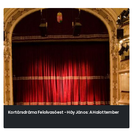
Kortársdráma Felolvasóest - Háy János: A Halottember