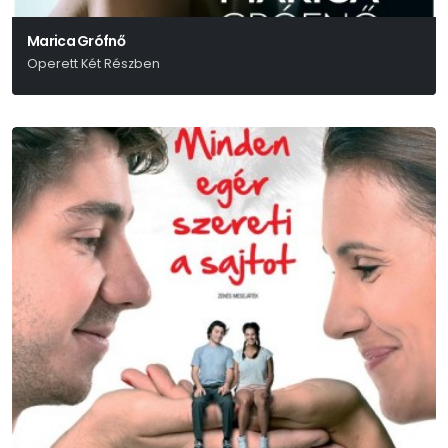
Marica Grófnő
Operett Két Részben
Kálmán Imre-Julius Brammer-Alfred Grünwald