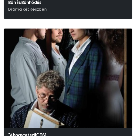
Bűn És Bűnhődés
Dráma Két Részben
Fjodor Mihajlovics Dosztojevszkij
"Ahogytetszik" (16)