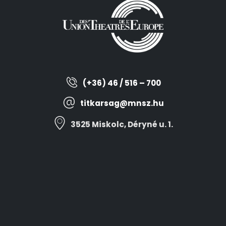
(+36) 46 / 516 – 700
titkarsag@mnsz.hu
3525 Miskolc, Déryné u. 1.