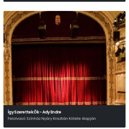
Pintér Béla
Így Szerettek Ők - Ady Endre
Felolvasó Színház Nyáry Krisztián Kötete Alapján