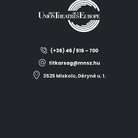
(+36) 46 / 516 – 700
titkarsag@mnsz.hu
3525 Miskolc, Déryné u. 1.