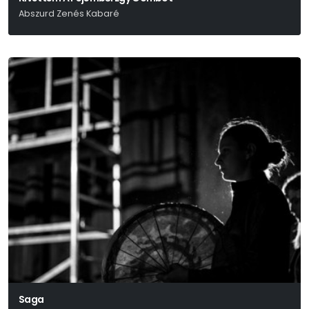
Abszurd Zenés Kabaré
Danyiil Harmsz Írásaiból
Saga