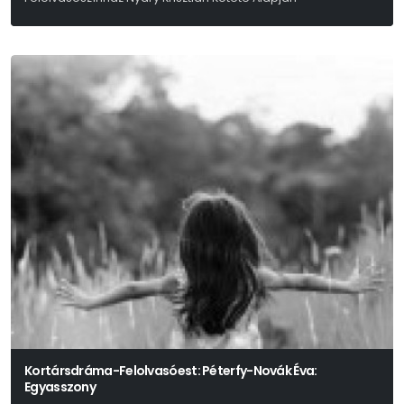
Nyáry Krisztián
Kortársdráma-Felolvasóest: Péterfy-Novák Éva:
Egyasszony