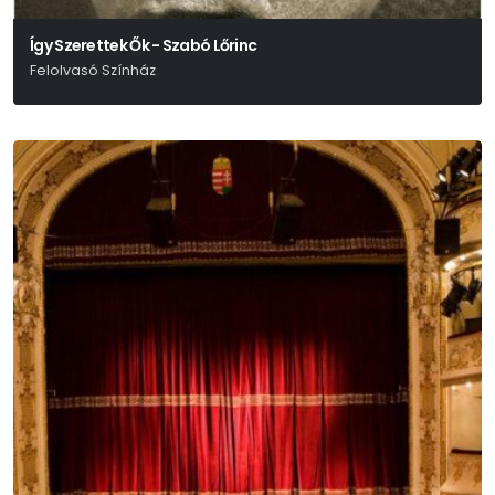
Így Szerettek Ők - Szabó Lőrinc
Felolvasó Színház
Nyáry Krisztián