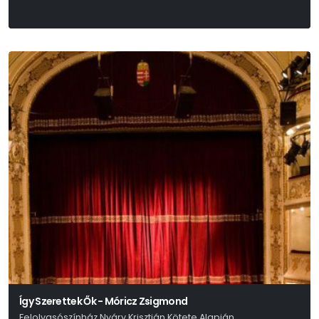
Így Szerettek Ők - Móricz Zsigmond
Felolvasószínház Nyáry Krisztián Kötete Alapján