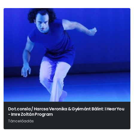
Dot.consla / Harcsa Veronika & Gyémánt Bálint: I Hear You
- Imre Zoltán Program
Táncelőadás