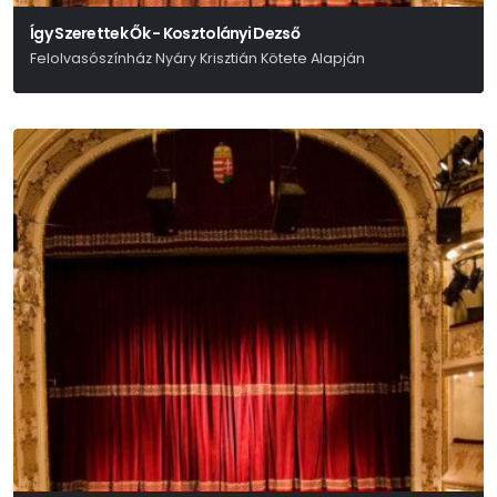
Így Szerettek Ők - Kosztolányi Dezső
Felolvasószínház Nyáry Krisztián Kötete Alapján
Nyáry Krisztián