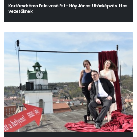
Kortársdráma Felolvasó Est - Háy János: Utánképzés Ittas
Vezetőknek