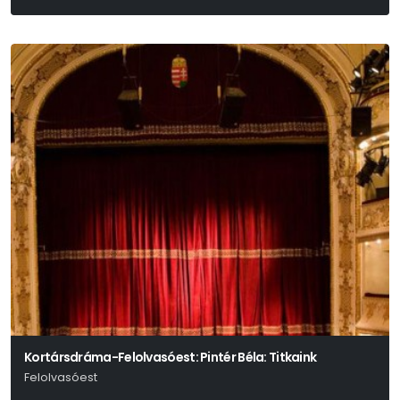
Színpadra Alkalmazta: Tasnádi István
Kortársdráma-Felolvasóest: Pintér Béla: Titkaink
Felolvasóest