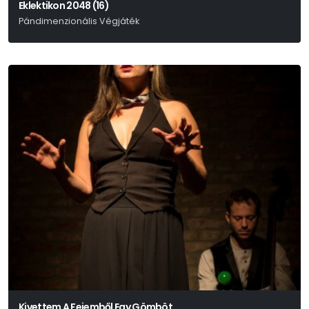
Eklektikon 2048 (16)
Pándimenzionális Végjáték
Benkó Bence - Fábián Péter - Zságer-Varga Ákos
Kivettem A Fejemből Egy Gömböt