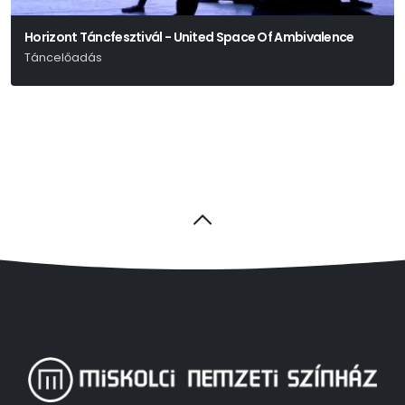
Horizont Táncfesztivál - United Space Of Ambivalence
Táncelőadás