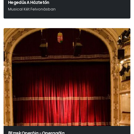
Hegedűs A Háztetőn
Musical Két Felvonásban
Joseph Stein - Jerry Bock - Sheldon Harnick
8Ezrek Operája - Operagála