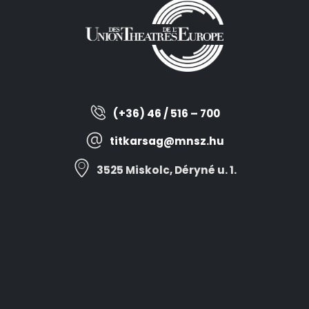
(+36) 46 / 516 – 700
titkarsag@mnsz.hu
3525 Miskolc, Déryné u. 1.