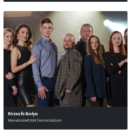
Móricz Zsigmond
Rózsa És Ibolya
Mesebalett Két Felvonásban
Arany János