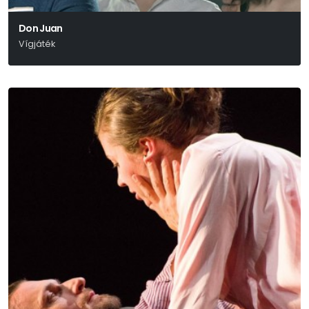
Don Juan
Vígjáték
Molière