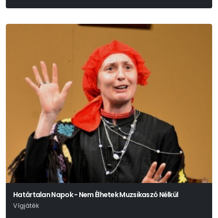
Giuseppe Verdi
Határtalan Napok - Nem Élhetek Muzsikaszó Nélkül
Vígjáték