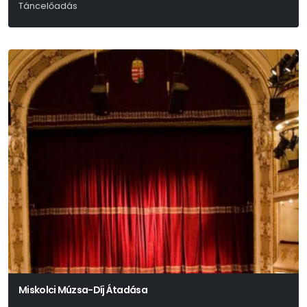
Táncelőadás
Miskolci Múzsa-Díj Átadása