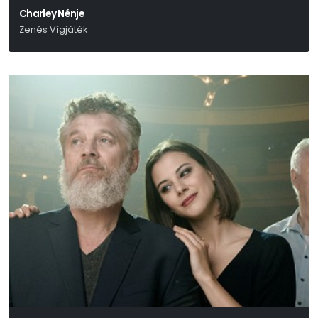
Charley Nénje
Zenés Vígjáték
Brandon Thomas – Aldobolyi Nagy György – Szenes Iván