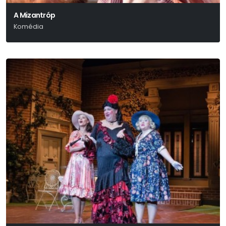
A Mizantróp
Komédia
Moliére