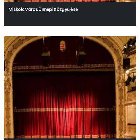
Miskolc Város Ünnepi Közgyűlése