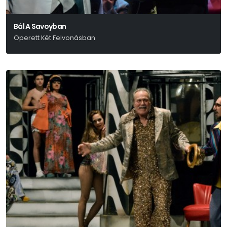
Bál A Savoyban
Operett Két Felvonásban
Ábrahám Pál