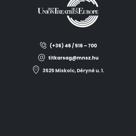
(+36) 46 / 516 – 700
titkarsag@mnsz.hu
3525 Miskolc, Déryné u. 1.