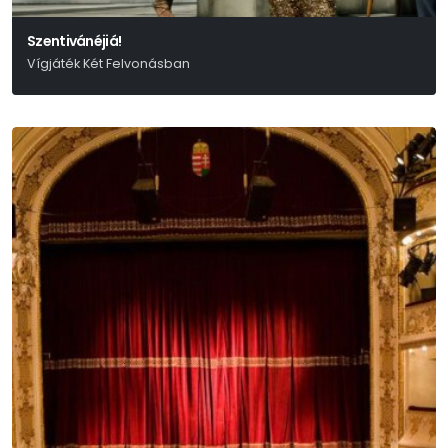
Szentivánéjiá!
Vígjáték Két Felvonásban
Shakespeare Címében Is Hasonló Vígjátéka Alapján Nádasdy Ádám
Fordítását Felhasználva Írta: Rusznyák Gábor