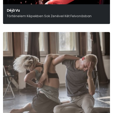
Déjà Vu
Történelem Képekben Sok Zenével Két Felvonásban
Ari-Nagy Barbara – Bodor Johanna – Szabó Máté