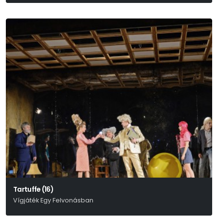
Mihail Bulgakov:
Tartuffe (16)
Vígjáték Egy Felvonásban
Molière Nyomán Szabadon