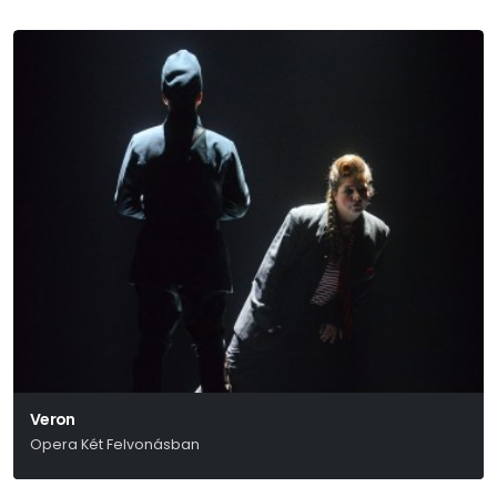
Veron
Opera Két Felvonásban
Selmeczi György