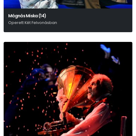
Mágnás Miska (14)
Operett Két Felvonásban
Szirmai Albert – Bakonyi Károly – Gábor Andor