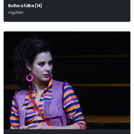
Bolha a fülbe (14)
vígjáték
Georges Feydeau