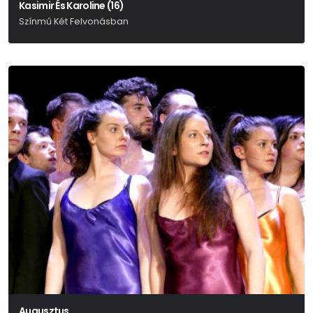
Kasimir És Karoline (16)
Színmű Két Felvonásban
Ödön Von Horváth
Augusztus