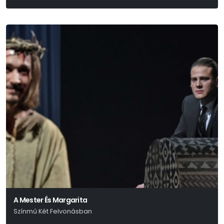
A Mester És Margarita
Színmű Két Felvonásban