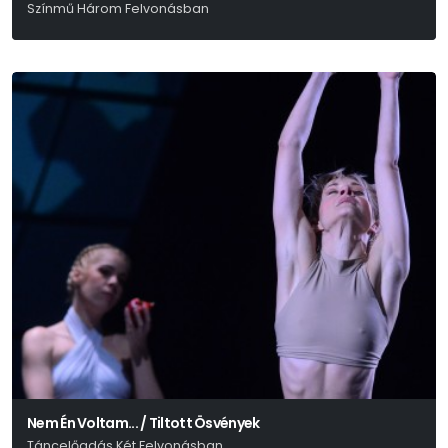
Színmű Három Felvonásban
Majdnem Szomory Dezső
Nem Én Voltam... / Tiltott Ösvények
Táncelőadás Két Felvonásban