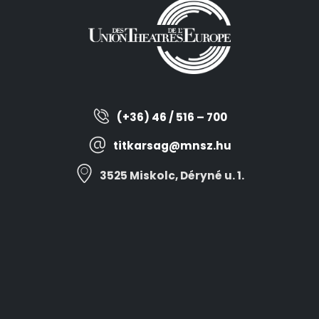
(+36) 46 / 516 – 700
titkarsag@mnsz.hu
3525 Miskolc, Déryné u. 1.