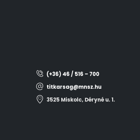
(+36) 46 / 516 – 700
titkarsag@mnsz.hu
3525 Miskolc, Déryné u. 1.