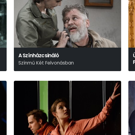
A Színházcsináló
Színmű Két Felvonásban
Thomas Bernhard