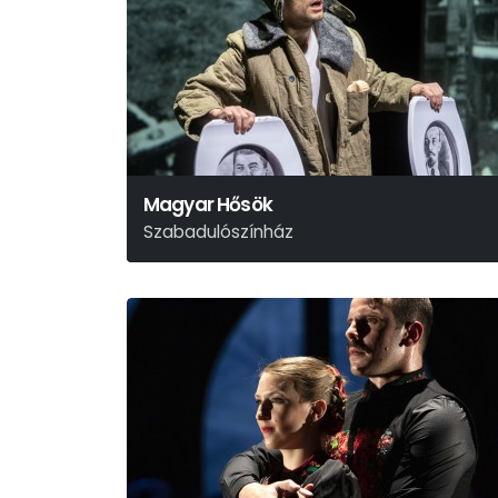
Magyar Hősök
Szabadulószínház
Szabó Borbála