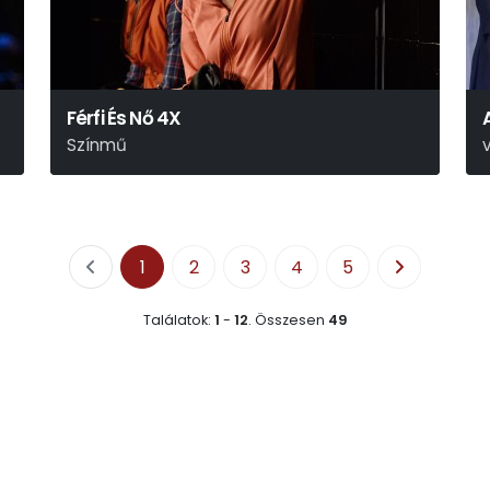
Férfi És Nő 4X
Színmű
Rusznyák Gábor
1
2
3
4
5
Találatok:
1
-
12
.
Összesen
49