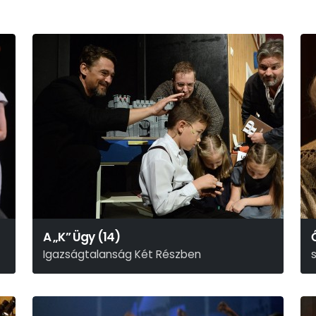
A „K” Ügy (14)
Igazságtalanság Két Részben
Rusznyák Gábor
H