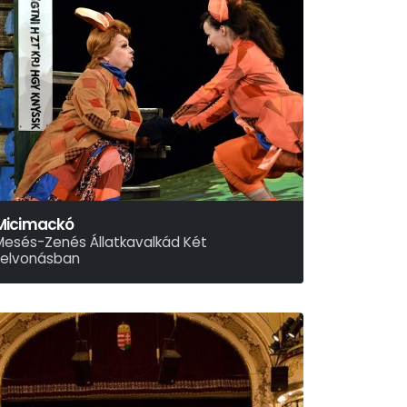
Micimackó
Mesés-Zenés Állatkavalkád Két
Felvonásban
lan Alexander Milne