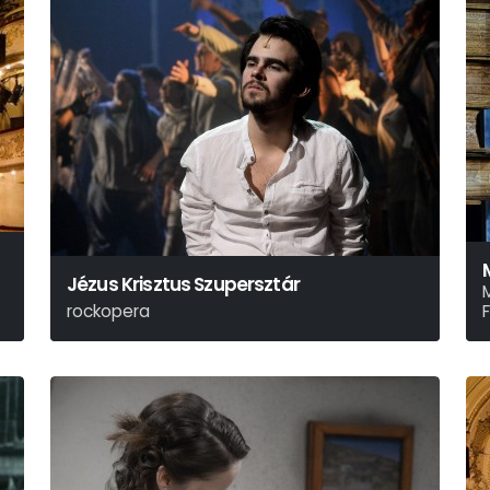
Jézus Krisztus Szupersztár
rockopera
Andrew Lloyd Webber – Tim Rice
A