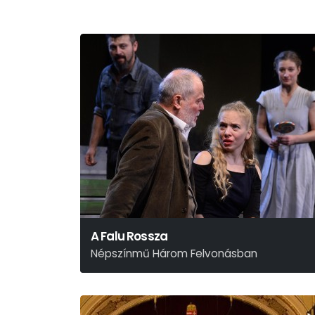
A Falu Rossza
Népszínmű Három Felvonásban
Tóth Ede Után És Helyett Kovács Márton – Mohácsi
Testvérek