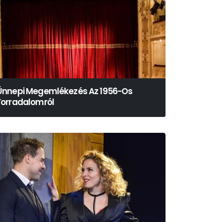
Ünnepi Megemlékezés Az 1956-Os
Forradalomról