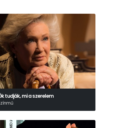
Ők tudják, mi a szerelem
színmű
ubay Miklós