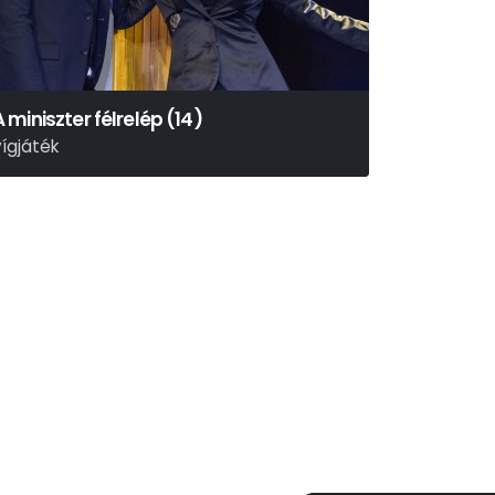
A miniszter félrelép (14)
vígjáték
Ray Cooney