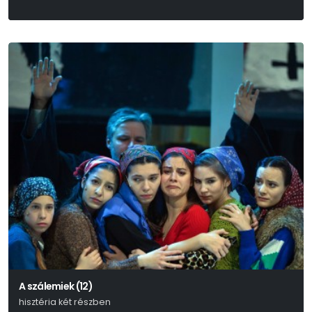
A szálemiek (12)
hisztéria két részben