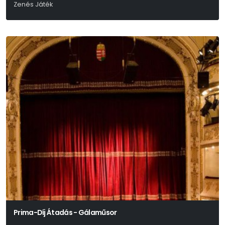
Zenés Játék
Mikszáth Kálmán
Prima-Díj Átadás - Gálaműsor