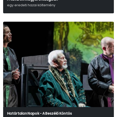
egy eredeti hazai költemény
Kisfaludy Károly
Határtalan Napok - A Beszélő Köntös