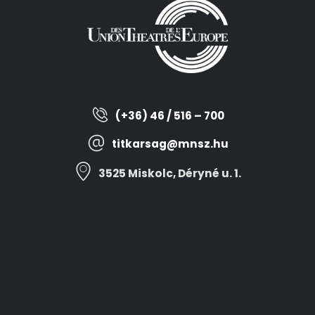
(+36) 46 / 516 – 700
titkarsag@mnsz.hu
3525 Miskolc, Déryné u. 1.