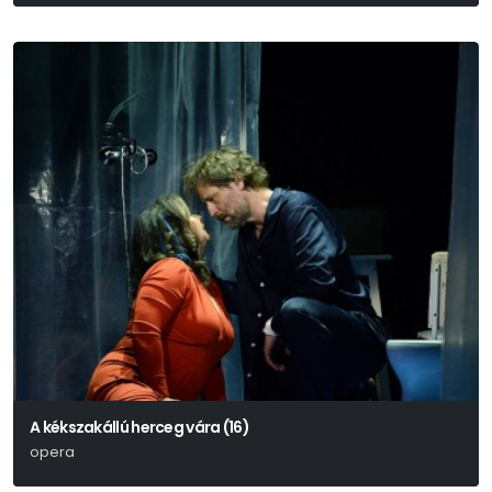
A kékszakállú herceg vára (16)
opera
Bartók Béla