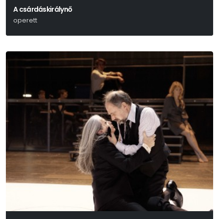
A csárdáskirálynő
operett
Kálmán Imre-Leo Stein- Jenbach Béla