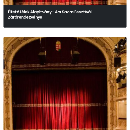
Éltető Lélek Alapítvány - Ars Sacra Fesztivál
Zárórendezvénye