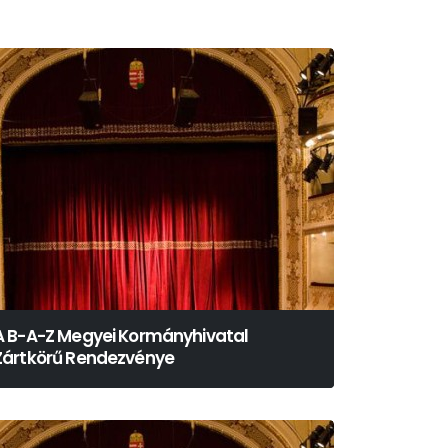
A B-A-Z Megyei Kormányhivatal
Zártkörű Rendezvénye