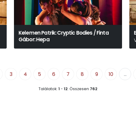
Kelemen Patrik: Cryptic Bodies / Finta
Gábor: Hepa
W
3
4
5
6
7
8
9
10
...
Találatok:
1
-
12
.
Összesen
762