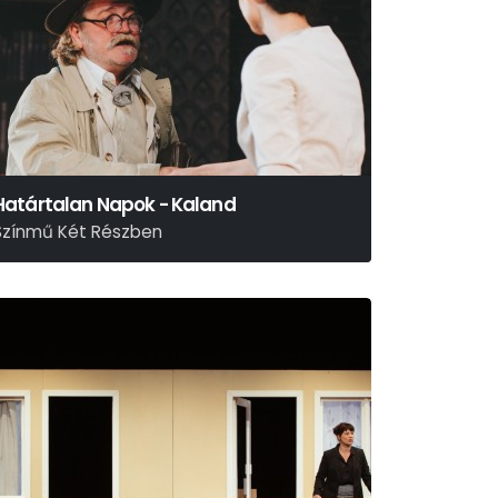
Határtalan Napok - Kaland
Színmű Két Részben
árai Sándor