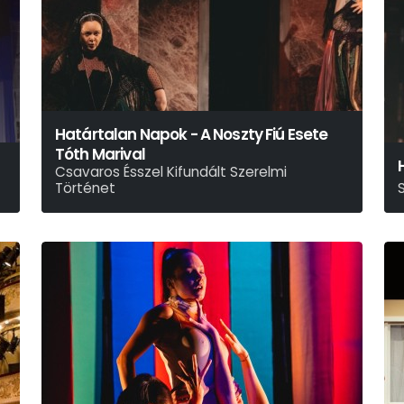
Határtalan Napok - A Noszty Fiú Esete
Tóth Marival
Csavaros Ésszel Kifundált Szerelmi
Történet
Mikszáth Kálmán - Gyarmati Kata
M