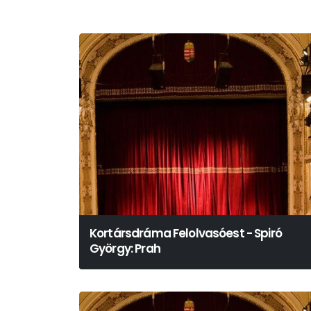
Kortársdráma Felolvasóest - Spiró
György: Prah