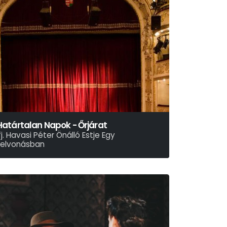
Határtalan Napok - Őrjárat
fj. Havasi Péter Önálló Estje Egy
Felvonásban