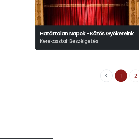
Határtalan Napok - Közös Gyökereink
Kerekasztal-Beszélgetés
1
2