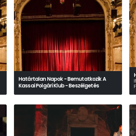
Határtalan Napok - Bemutatkozik A
I
Kassai Polgári Klub - Beszélgetés