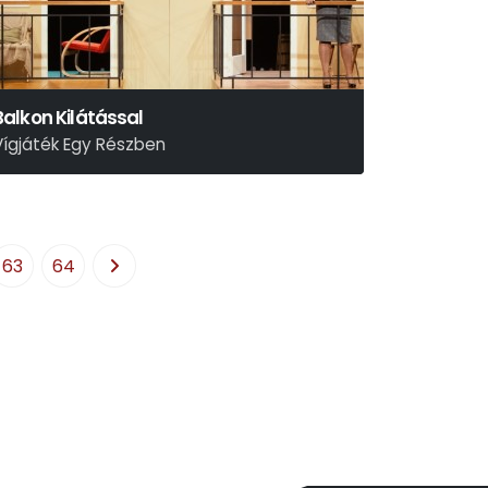
Balkon Kilátással
Vígjáték Egy Részben
il Calhoun
63
64