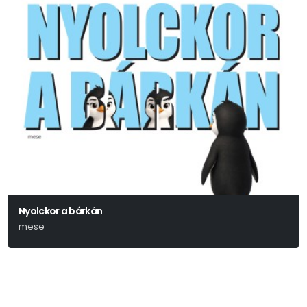
Nyolckor a bárkán
mese
Ulrich Hub