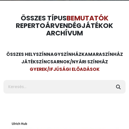
ÖSSZES TÍPUS
BEMUTATÓK
REPERTOÁR
VENDÉGJÁTÉKOK
ARCHÍVUM
ÖSSZES HELYSZÍN
NAGYSZÍNHÁZ
KAMARASZÍNHÁZ
JÁTÉKSZÍN
CSARNOK/NYÁRI SZÍNHÁZ
GYEREK/IFJÚSÁGI ELŐADÁSOK