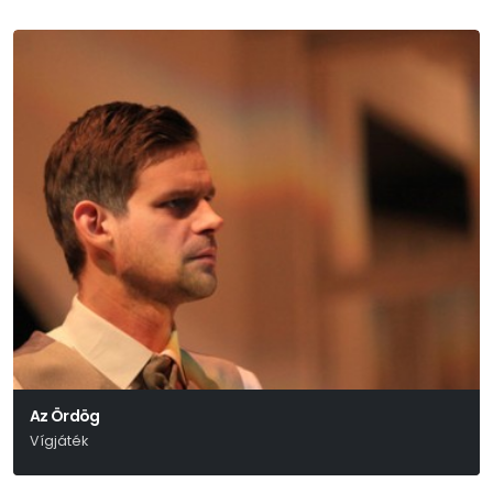
Az Ördög
Vígjáték
Molnár Ferenc