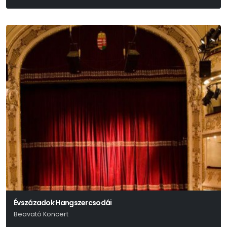
P. I. Csajkovszkij
Évszázadok Hangszercsodái
Beavató Koncert