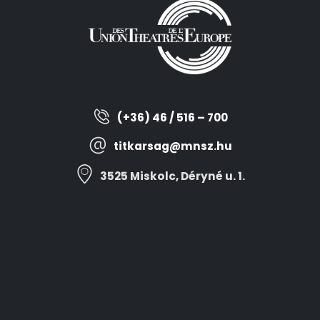
(+36) 46 / 516 – 700
titkarsag@mnsz.hu
3525 Miskolc, Déryné u. 1.