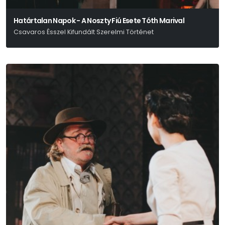
Határtalan Napok - A Noszty Fiú Esete Tóth Marival
Csavaros Ésszel Kifundált Szerelmi Történet
Mikszáth Kálmán - Gyarmati Kata