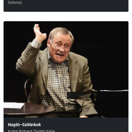
Színmű
Tennessee Williams
Napló-Szilánkok
Koltai Róbert Önálló Estje