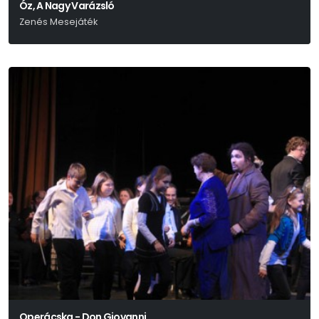
Óz, A Nagy Varázsló
Zenés Mesejáték
L. Frank Baum
Operácska - Don Giovanni