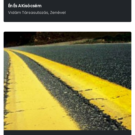
Én És A Kisöcsém
Vidám Társasutazás, Zenével
Eisemann – Szilágyi