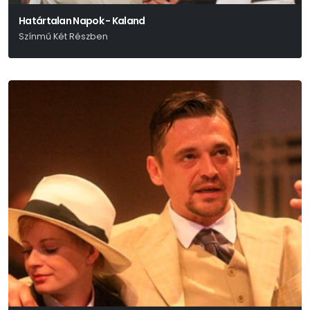
Határtalan Napok - Kaland
Színmű Két Részben
Márai Sándor