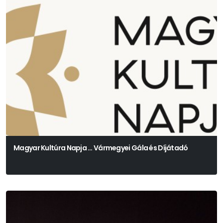
Magyar Kultúra Napja … Vármegyei Gála és Díjátadó