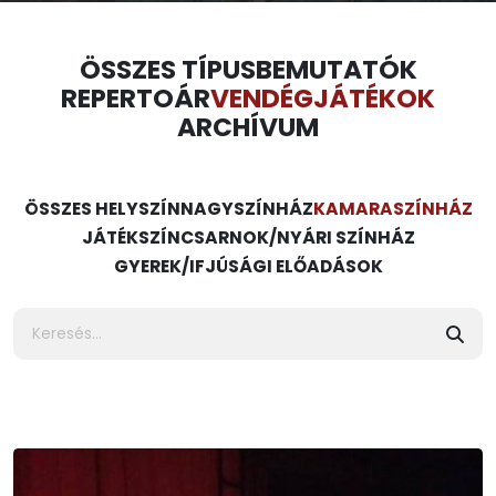
ÖSSZES TÍPUS
BEMUTATÓK
REPERTOÁR
VENDÉGJÁTÉKOK
ARCHÍVUM
ÖSSZES HELYSZÍN
NAGYSZÍNHÁZ
KAMARASZÍNHÁZ
JÁTÉKSZÍN
CSARNOK/NYÁRI SZÍNHÁZ
GYEREK/IFJÚSÁGI ELŐADÁSOK