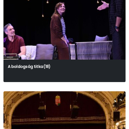
A boldogság titka (18)
Alexandru Popa