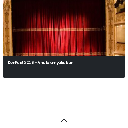
KonFest 2026 - A hold árnyékában
Václav Klemens