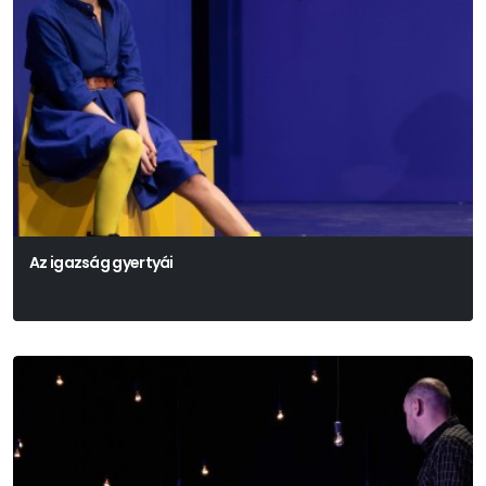
Az igazság gyertyái
Székely Csaba