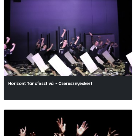
Horizont Táncfesztivál - Cseresznyéskert