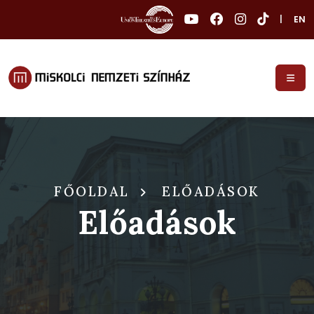
|
EN
FŐOLDAL
ELŐADÁSOK
Előadások