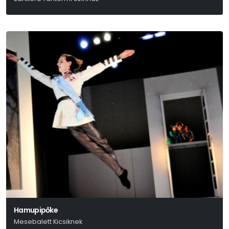
Stefo Nantsou-Tom Lycos
Hamupipőke
Mesebalett Kicsiknek