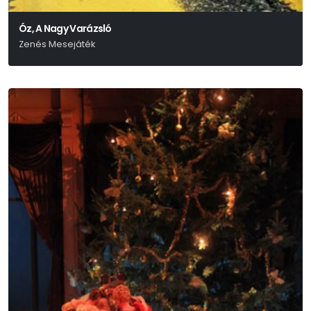
Óz, A Nagy Varázsló
Zenés Mesejáték
L. Frank Baum