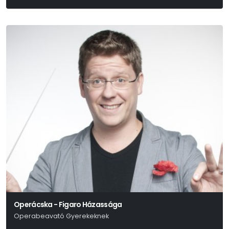
Szergej Prokofjev
Operácska - Figaro Házassága
Operabeavató Gyerekeknek