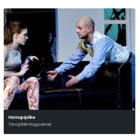
Hamupipőke
Táncjáték Nagyoknak
Szergej Prokofjev