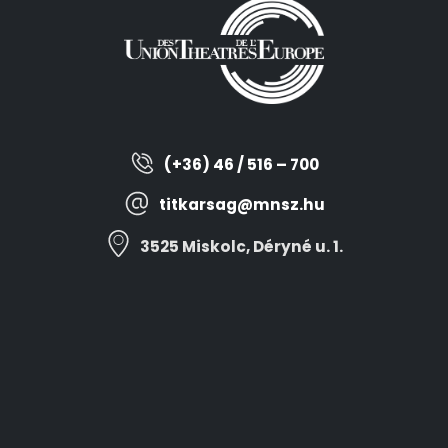
(+36) 46 / 516 – 700
titkarsag@mnsz.hu
3525 Miskolc, Déryné u. 1.