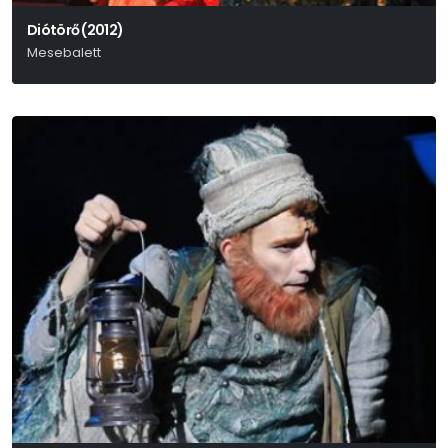
Diótörő (2012)
Mesebalett
P. I. Csajkovszkij