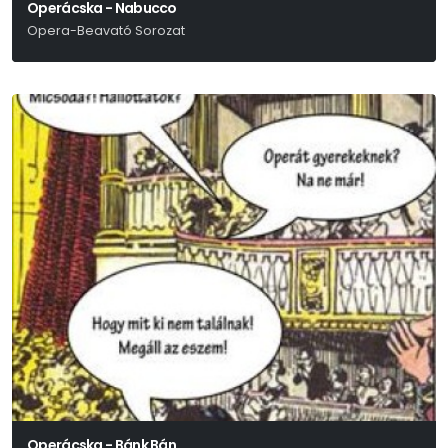
Operácska - Nabucco
Opera-Beavató Sorozat
Verdi
Operácska - Bánk Bán