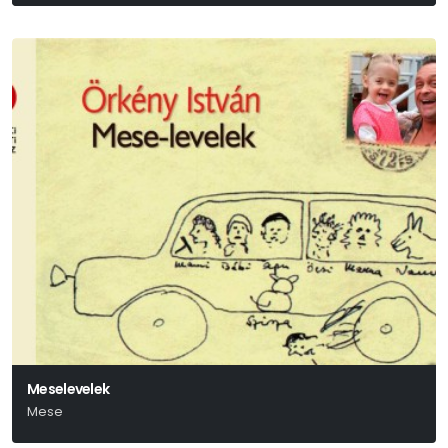
Wolfgang Amadeus Mozart
Meselevelek
Mese
Örkény István