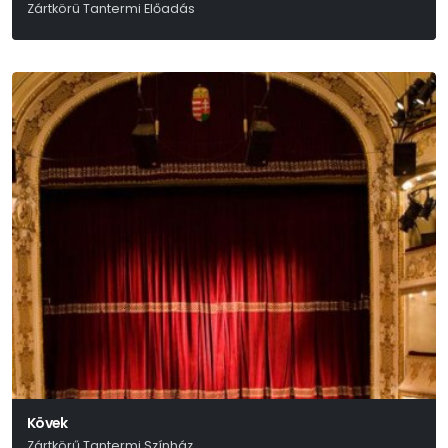
Zártkörü Tantermi Előadás
Tasnádi István
Kövek
Zártkörű Tantermi Színház