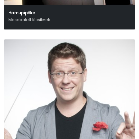
Hamupipőke
Mesebalett Kicsiknek
Szergej Prokofjev