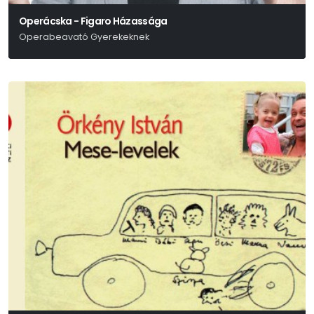
Operácska - Figaro Házassága
Operabeavató Gyerekeknek
Wolfgang Amadeus Mozart