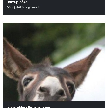
Hamupipőke
Táncjáték Nagyoknak
Szergej Prokofjev
Jászol-Mese Betlehemben