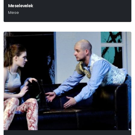
Meselevelek
Mese
Örkény István