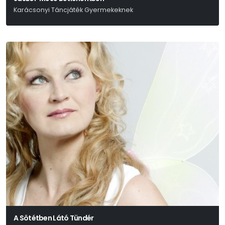
Karácsonyi Táncjáték Gyermekeknek
A Sötétben Látó Tündér