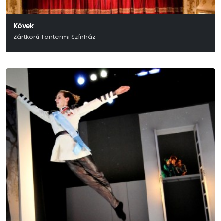
Kövek
Zártkörű Tantermi Színház
Stefo Nantsou-Tom Lycos