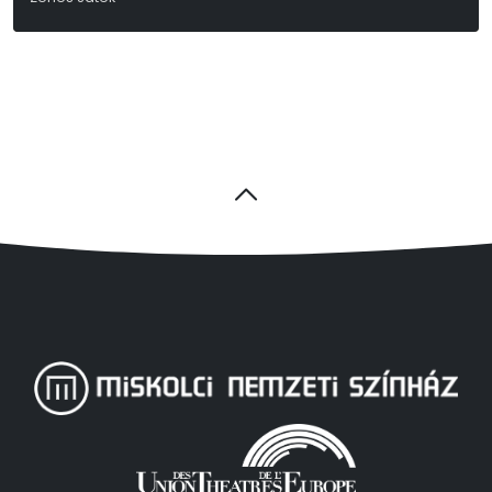
Deres Péter-Máthé Zsolt-Nagy Nándor