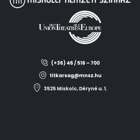
(+36) 46 / 516 – 700
titkarsag@mnsz.hu
3525 Miskolc, Déryné u. 1.