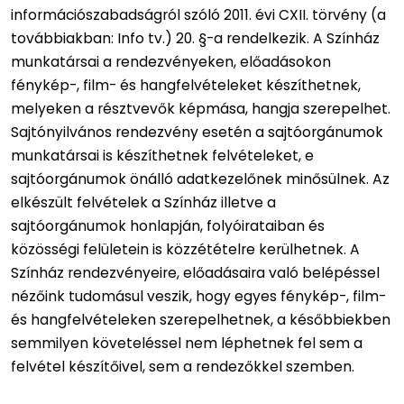
információszabadságról szóló 2011. évi CXII. törvény (a
továbbiakban: Info tv.) 20. §-a rendelkezik. A Színház
munkatársai a rendezvényeken, előadásokon
fénykép-, film- és hangfelvételeket készíthetnek,
melyeken a résztvevők képmása, hangja szerepelhet.
Sajtónyilvános rendezvény esetén a sajtóorgánumok
munkatársai is készíthetnek felvételeket, e
sajtóorgánumok önálló adatkezelőnek minősülnek. Az
elkészült felvételek a Színház illetve a
sajtóorgánumok honlapján, folyóirataiban és
közösségi felületein is közzétételre kerülhetnek. A
Színház rendezvényeire, előadásaira való belépéssel
nézőink tudomásul veszik, hogy egyes fénykép-, film-
és hangfelvételeken szerepelhetnek, a későbbiekben
semmilyen követeléssel nem léphetnek fel sem a
felvétel készítőivel, sem a rendezőkkel szemben.