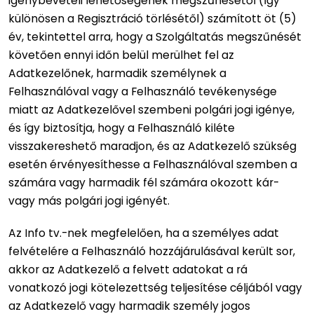
igénybevételi lehetőségének megszűnésétől (így
különösen a Regisztráció törlésétől) számított öt (5)
év, tekintettel arra, hogy a Szolgáltatás megszűnését
követően ennyi időn belül merülhet fel az
Adatkezelőnek, harmadik személynek a
Felhasználóval vagy a Felhasználó tevékenysége
miatt az Adatkezelővel szembeni polgári jogi igénye,
és így biztosítja, hogy a Felhasználó kiléte
visszakereshető maradjon, és az Adatkezelő szükség
esetén érvényesíthesse a Felhasználóval szemben a
számára vagy harmadik fél számára okozott kár-
vagy más polgári jogi igényét.
Az Info tv.-nek megfelelően, ha a személyes adat
felvételére a Felhasználó hozzájárulásával került sor,
akkor az Adatkezelő a felvett adatokat a rá
vonatkozó jogi kötelezettség teljesítése céljából vagy
az Adatkezelő vagy harmadik személy jogos