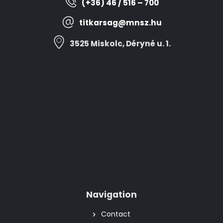
(+36) 46 / 516 – 700
titkarsag@mnsz.hu
3525 Miskolc, Déryné u. 1.
Navigation
Contact