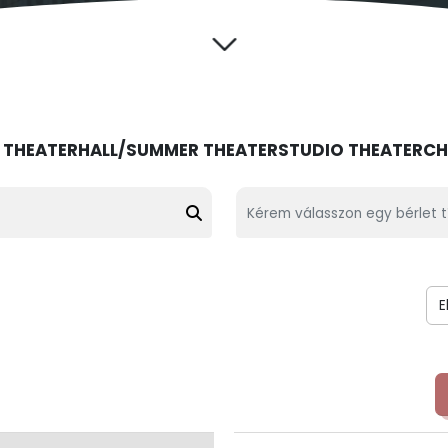
 THEATER
HALL/SUMMER THEATER
STUDIO THEATER
CH
Kérem válasszon egy bérlet tí