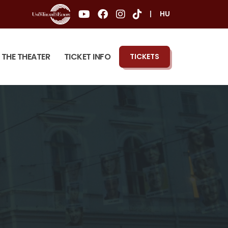
|
HU
THE THEATER
TICKET INFO
TICKETS