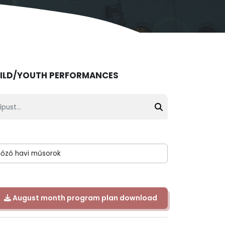
ILD/YOUTH PERFORMANCES
pust...
August
month program plan download