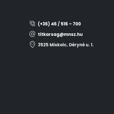
(+36) 46 / 516 – 700
titkarsag@mnsz.hu
3525 Miskolc, Déryné u. 1.