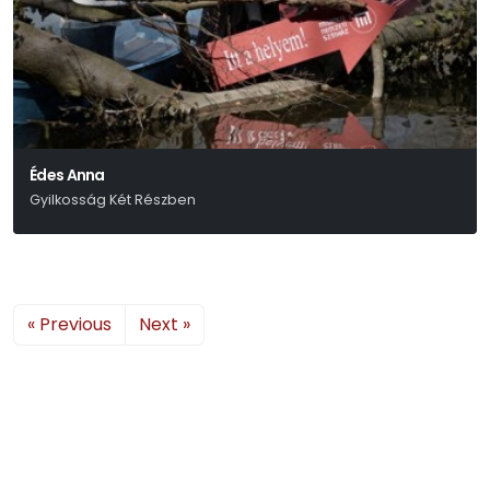
Édes Anna
Gyilkosság Két Részben
Kosztolányi Dezső
« Previous
Next »