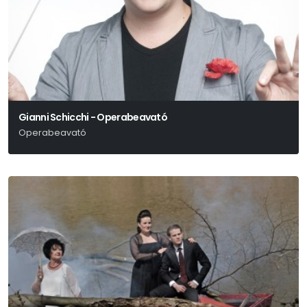
Gianni Schicchi - Operabeavató
Operabeavató
Giacomo Puccini