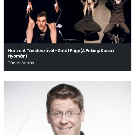
Horizont Táncfesztivál - Sötét Frigy (A Pekingi Kacsa
Nyomán)
Táncelőadás