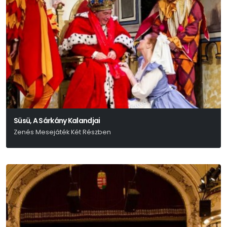
Süsü, A Sárkány Kalandjai
Zenés Mesejáték Két Részben
Csukás István