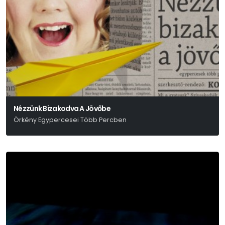
Nézzünk Bizakodva A Jövőbe
Örkény Egypercesei Több Percben
Örkény István