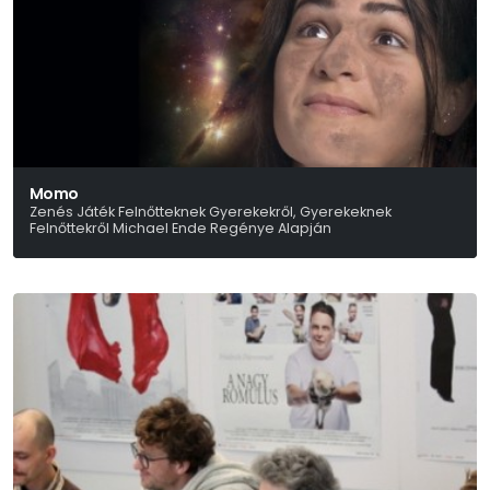
Momo
Zenés Játék Felnőtteknek Gyerekekről, Gyerekeknek
Felnőttekről Michael Ende Regénye Alapján
Faragó Zsuzsa-Laboda Kornél