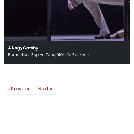
A Nagy Gatsby
Romantikus Pop Art Táncjáték Két Részben
« Previous
Next »