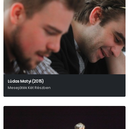
Lúdas Matyi (2015)
Mesejáték Két Részben
Fazekas Mihály – Schwajda György