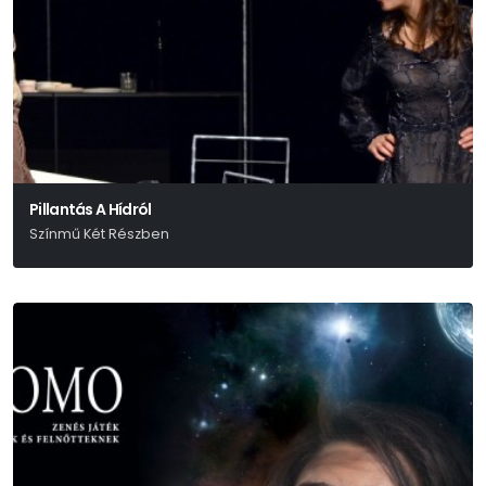
Pillantás A Hídról
Színmű Két Részben
Arthur Miller