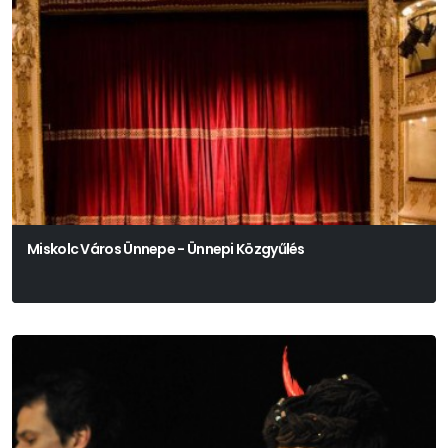
Miskolc Város Ünnepe - Ünnepi Közgyűlés