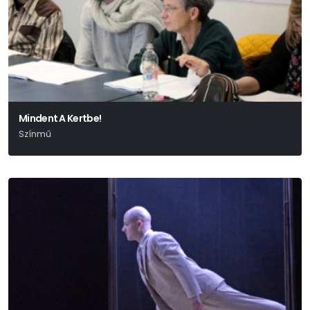
Mindent A Kertbe!
Színmű
Edward Albee