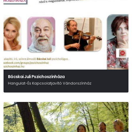
Bácskai Juli Pszichoszínháza
Hangulat-És Kapcsolatjavító Vándorszínház