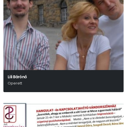
Lili Bárónő
Operett
Huszka Jenő-Martos Ferenc