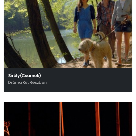
Sirály (Csarnok)
Dráma Két Részben
Anton Pavlovics Csehov