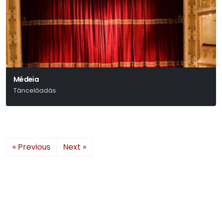
Médeia
Táncelőadás
« Previous
Next »