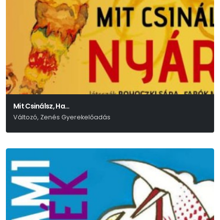
Mit Csinálsz, Ha…
Változó, Zenés Gyerekelőadás