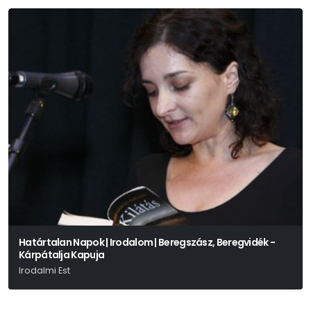
Határtalan Napok | Irodalom | Beregszász, Beregvidék -
Kárpátalja Kapuja
Irodalmi Est