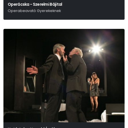
Operácska - Szerelmi Bájital
Operabeavató Gyerekeknek
Gaetano Donizetti