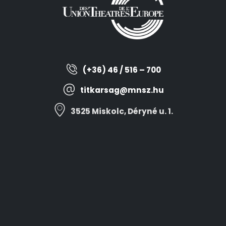
(+36) 46 / 516 – 700
titkarsag@mnsz.hu
3525 Miskolc, Déryné u. 1.