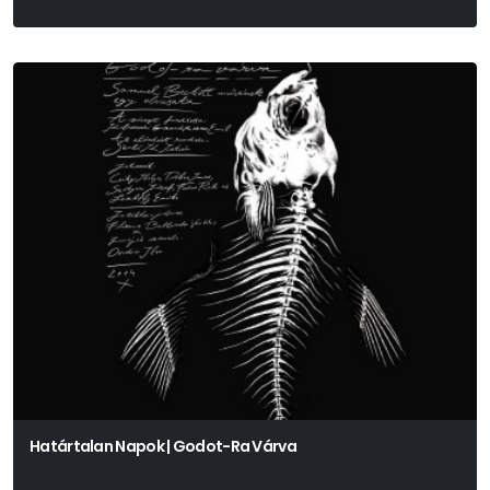
Határtalan Napok | Godot-Ra Várva
Samuel Becket