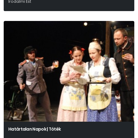
Irodalmi Est
Határtalan Napok | Tóték
Örkény István