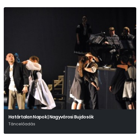
Határtalan Napok | Nagyvárosi Bujdosók
Táncelőadás
Kiss Ferenc