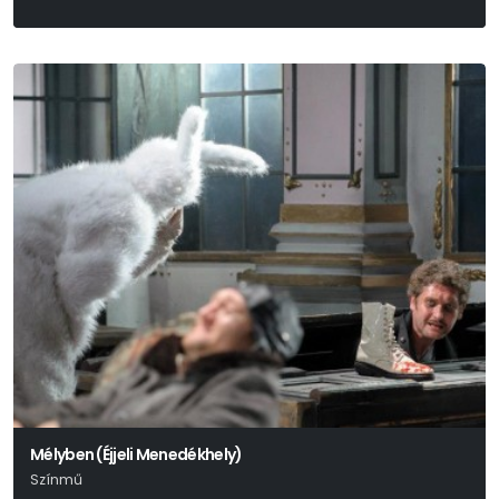
Mélyben (Éjjeli Menedékhely)
Színmű