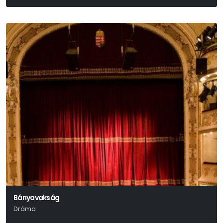
Makszim Gorkij
Bányavakság
Dráma
Székely Csaba