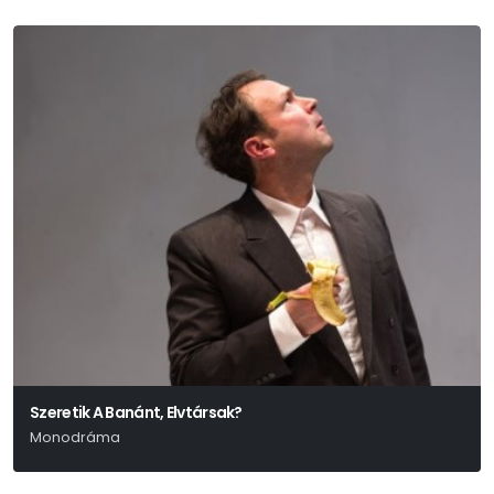
Szeretik A Banánt, Elvtársak?
Monodráma
Székely Csaba