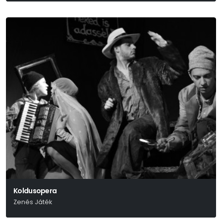
Koldusopera
Zenés Játék
Bertold Brecht