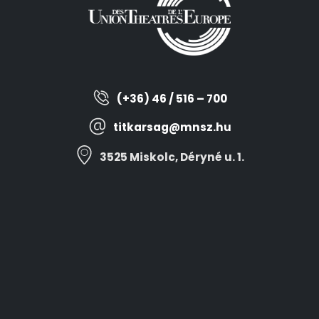
(+36) 46 / 516 – 700
titkarsag@mnsz.hu
3525 Miskolc, Déryné u. 1.