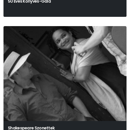
50 Éves Könyves-Gála
Shakespeare Szonettek