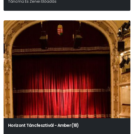
Táncmű És Zenei Előadás
Horizont Táncfesztivál - Amber (18)