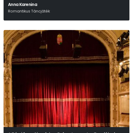
Anna Karenina
Romantikus Táncjáték
Lev Nyikolajevics Tolsztoj