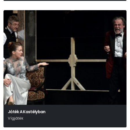
Játék A Kastélyban
Vígjáték
Molnár Ferenc