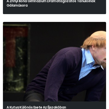
A Zrínyi Ilona Gimnázium Drámatagozatos Tanulóinak
Gálaműsora
A Kutya Különös Esete Az Éjszakában