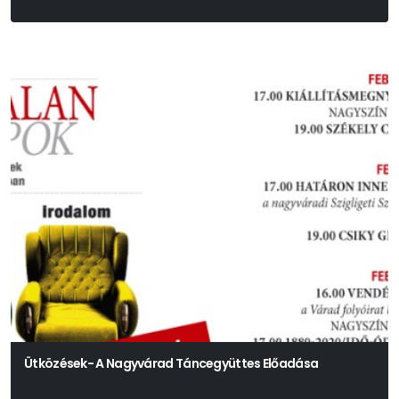
Tadeusz Słobodzianek
Ütközések- A Nagyvárad Táncegyüttes Előadása