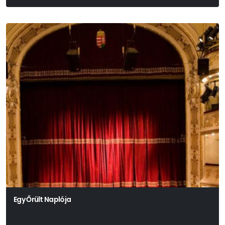
Egy Őrült Naplója
Nyikolaj Vasziljevics Gogol