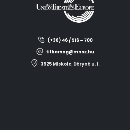
(+36) 46 / 516 – 700
titkarsag@mnsz.hu
3525 Miskolc, Déryné u. 1.