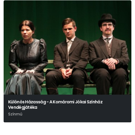
Különös Házasság - A Komáromi Jókai Színház
Vendégjátéka
Színmű
Mikszáth Kálmám