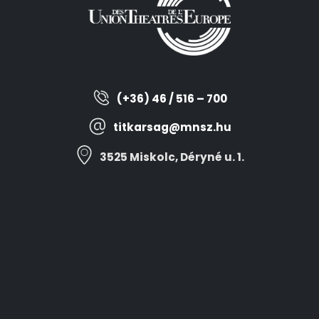
(+36) 46 / 516 – 700
titkarsag@mnsz.hu
3525 Miskolc, Déryné u. 1.