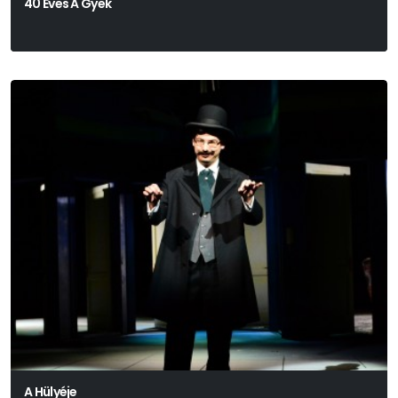
40 Éves A Gyek
A Hülyéje