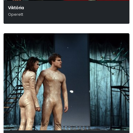
Viktória
Operett
Ábrahám Pál