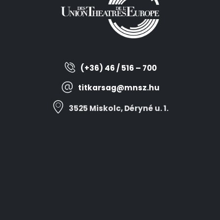
(+36) 46 / 516 – 700
titkarsag@mnsz.hu
3525 Miskolc, Déryné u. 1.