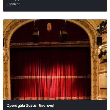
Bohózat
Georges Feydeau
Operagála Gaston Riveroval