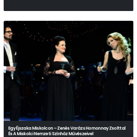
Egy Éjszaka Miskolcon – Zenés Varázs Homonnay Zsolttal
És A Miskolci Nemzeti Színház Művészeivel