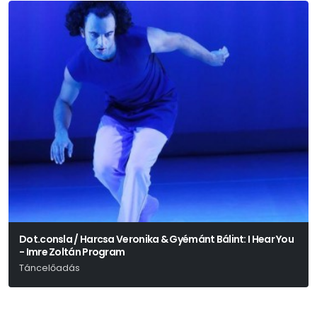
Dot.consla / Harcsa Veronika & Gyémánt Bálint: I Hear You
- Imre Zoltán Program
Táncelőadás