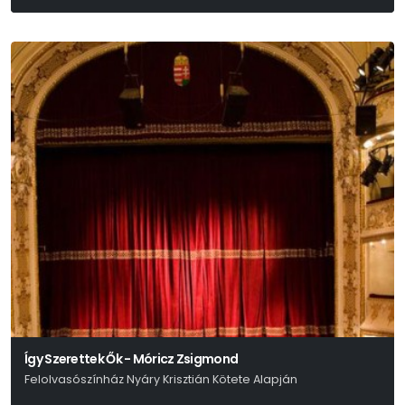
Így Szerettek Ők - Móricz Zsigmond
Felolvasószínház Nyáry Krisztián Kötete Alapján
Nyáry Krisztián