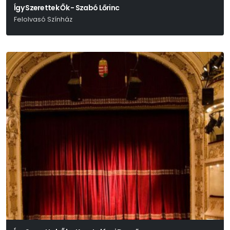
Így Szerettek Ők - Szabó Lőrinc
Felolvasó Színház
Nyáry Krisztián