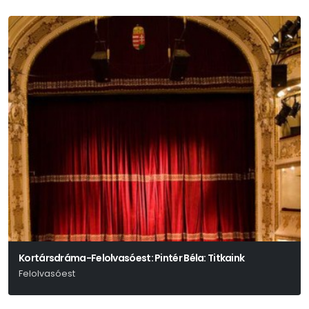
Kortársdráma-Felolvasóest: Pintér Béla: Titkaink
Felolvasóest
Pintér Béla