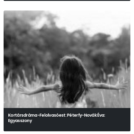
Kortársdráma-Felolvasóest: Péterfy-Novák Éva:
Egyasszony
Színpadra Alkalmazta: Tasnádi István