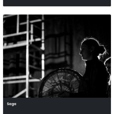
Danyiil Harmsz Írásaiból
Saga