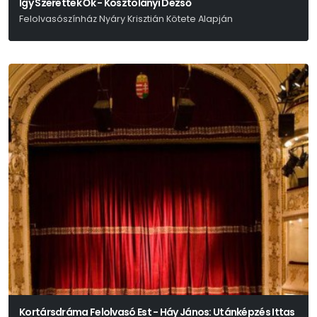
Így Szerettek Ők - Kosztolányi Dezső
Felolvasószínház Nyáry Krisztián Kötete Alapján
Nyáry Krisztián
Kortársdráma Felolvasó Est - Háy János: Utánképzés Ittas