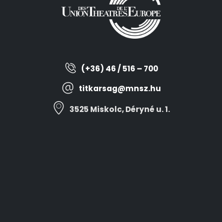
(+36) 46 / 516 – 700
titkarsag@mnsz.hu
3525 Miskolc, Déryné u. 1.