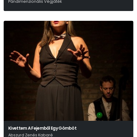
Pándimenzionális Végjáték
Benkó Bence - Fábián Péter - Zságer-Varga Ákos
Kivettem A Fejemből Egy Gömböt
Abszurd Zenés Kabaré