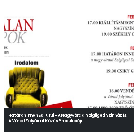
Határon Innen És Turul - A Nagyváradi Szigligeti Színház És
A Várad Folyóirat Közös Produkciója