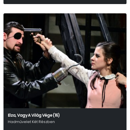
Ditzendy Attila Novellája Alapján
Elza, Vagy A Világ Vége (16)
Hadművelet Két Részben
Benkó Bence - Fábián Péter