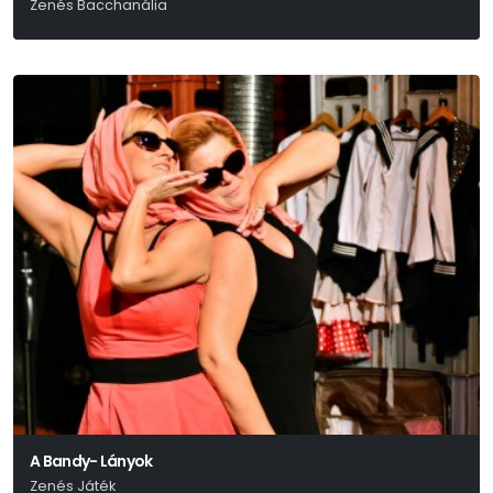
Zenés Bacchanália
Euripidész
A Bandy- Lányok
Zenés Játék