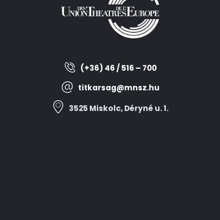
(+36) 46 / 516 – 700
titkarsag@mnsz.hu
3525 Miskolc, Déryné u. 1.