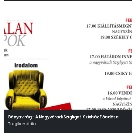
Bányavirág - A Nagyváradi Szigligeti Színház Előadása
Tragikomédia
Székely Csaba