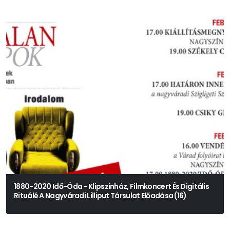
1880-2020 Idő-Óda - Klipszínház, Filmkoncert És Digitális
Rituálé A Nagyváradi Lilliput Társulat Előadása (16)