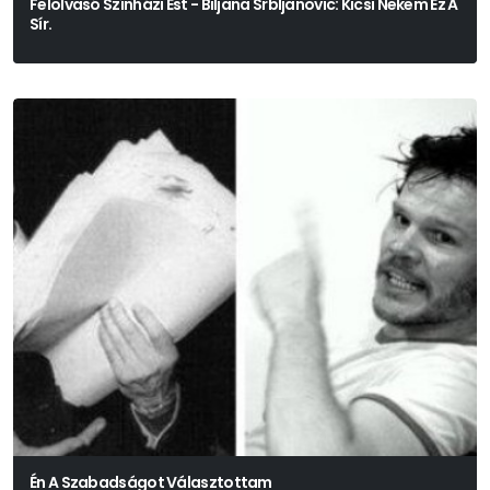
Felolvasó Színházi Est - Biljana Srbljanovic: Kicsi Nekem Ez A
Sír.
Biljana Srbljanovic
Én A Szabadságot Választottam