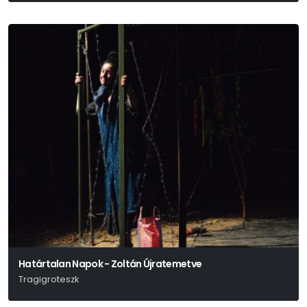
Határtalan Napok - Zoltán Újratemetve
Tragigroteszk
Zelei Miklós