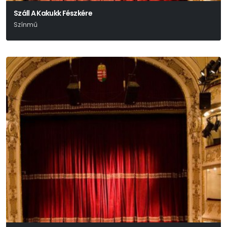
Száll A Kakukk Fészkére
Színmű
Ken Kesey