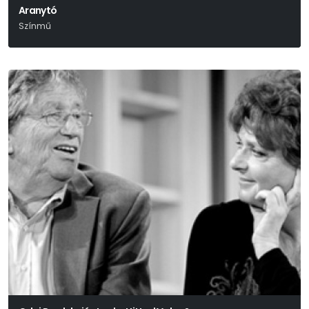
Aranytó
Színmű
Ernest Thompson