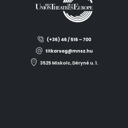
(+36) 46 / 516 – 700
titkarsag@mnsz.hu
3525 Miskolc, Déryné u. 1.