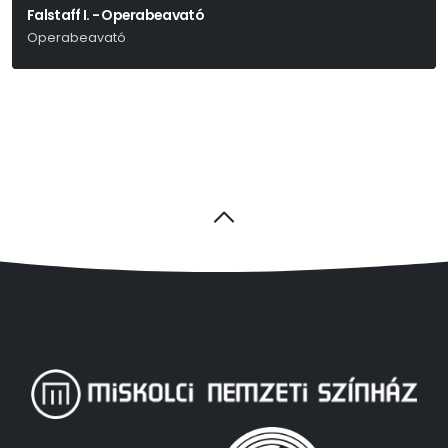
Falstaff I. - Operabeavató
Operabeavató
Giuseppe Verdi