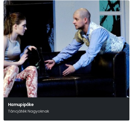
Hamupipőke
Táncjáték Nagyoknak
Szergej Prokofjev