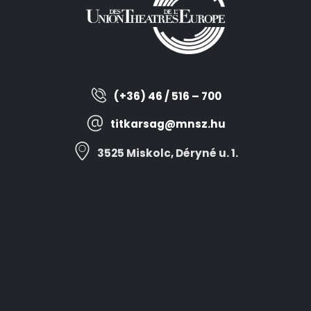
(+36) 46 / 516 – 700
titkarsag@mnsz.hu
3525 Miskolc, Déryné u. 1.