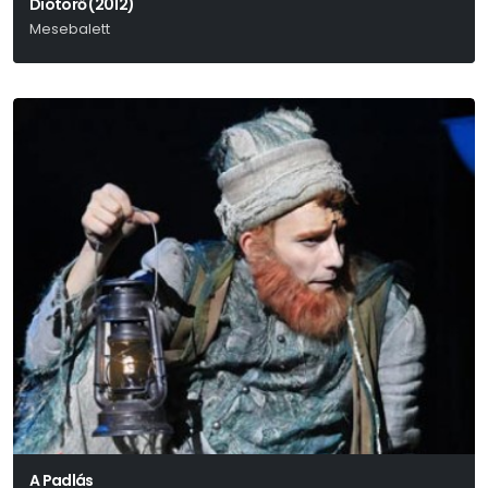
Diótörő (2012)
Mesebalett
P. I. Csajkovszkij
A Padlás