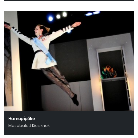
Hamupipőke
Mesebalett Kicsiknek
Szergej Prokofjev