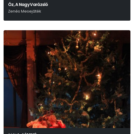
Óz, A Nagy Varázsló
Zenés Mesejáték
L. Frank Baum