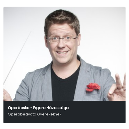
Operácska - Figaro Házassága
Operabeavató Gyerekeknek
Wolfgang Amadeus Mozart