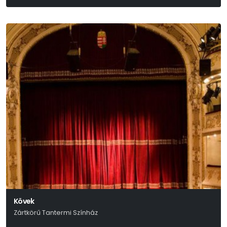
Tasnádi István
Kövek
Zártkörű Tantermi Színház
Stefo Nantsou-Tom Lycos