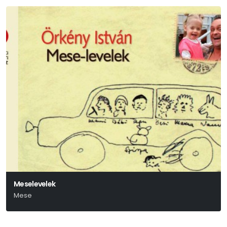
Meselevelek
Mese
Örkény István