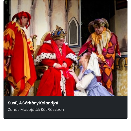
Süsü, A Sárkány Kalandjai
Zenés Mesejáték Két Részben
Csukás István