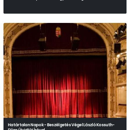
Határtalan Napok - Beszélgetés Végel László Kossuth-
Díjas Újvidéki Íróval