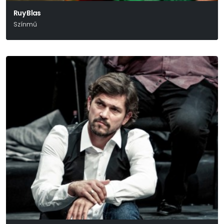
Ruy Blas
Színmű
Victor Hugo