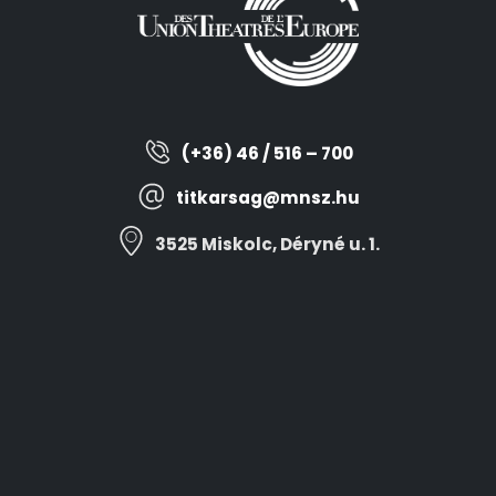
(+36) 46 / 516 – 700
titkarsag@mnsz.hu
3525 Miskolc, Déryné u. 1.