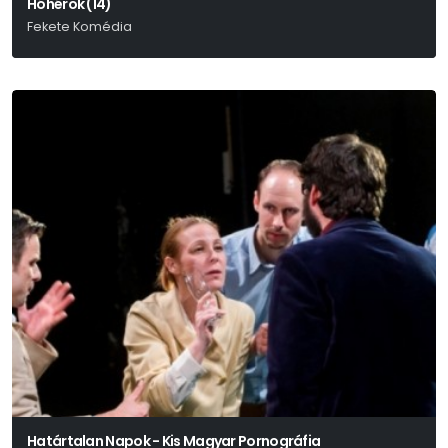
Hóhérok (14)
Fekete Komédia
Martin Mcdonagh
Határtalan Napok - Kis Magyar Pornográfia