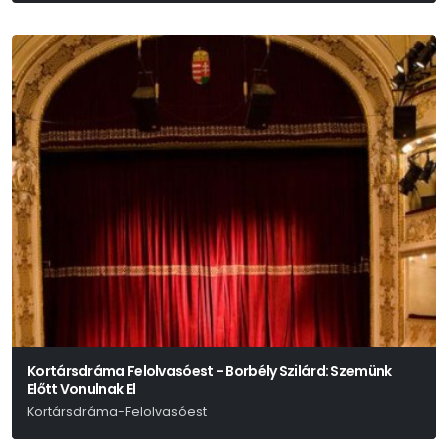
Kortársdráma Felolvasóest - Borbély Szilárd: Szemünk
Előtt Vonulnak El
Kortársdráma-Felolvasóest
Borbély Szilárd