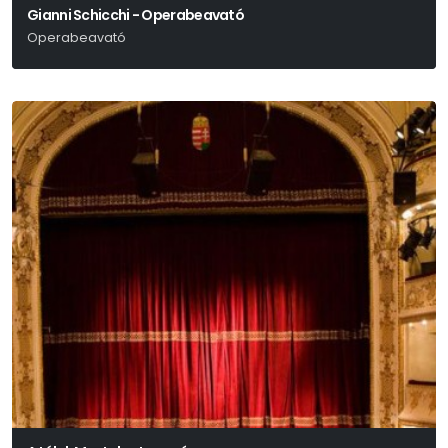
Gianni Schicchi - Operabeavató
Operabeavató
Giacomo Puccini