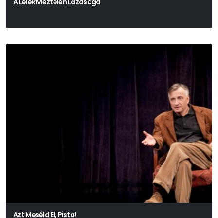
A Lélek Meztelen Lazasága
Azt Meséld El, Pista!