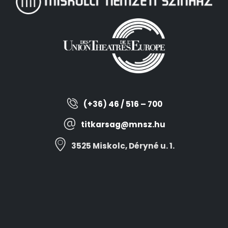
(+36) 46 / 516 – 700
titkarsag@mnsz.hu
3525 Miskolc, Déryné u. 1.