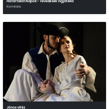
Határtalan Napok - Tévedések Vígjátéka
Komédia
William Shakespeare
János vitéz