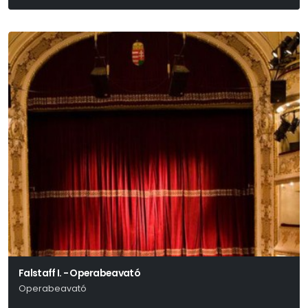
William Shakespeare Alapján Mohácsi István És Mohácsi János
Falstaff I. - Operabeavató
Operabeavató
Giuseppe Verdi