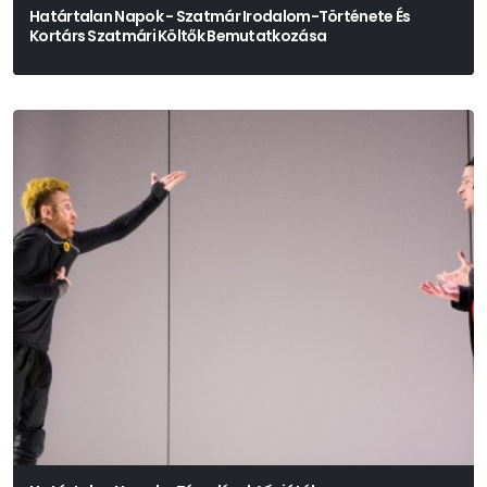
Határtalan Napok - Szatmár Irodalom-Története És
Kortárs Szatmári Költők Bemutatkozása