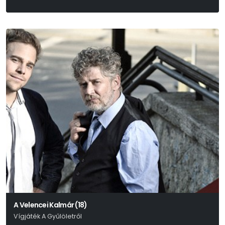
Edmond Rostand
A Velencei Kalmár (18)
Vígjáték A Gyűlöletről