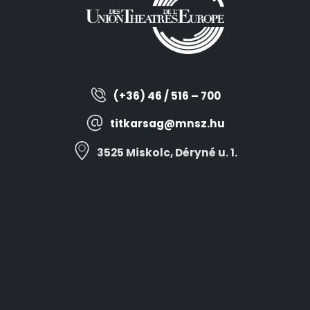
(+36) 46 / 516 – 700
titkarsag@mnsz.hu
3525 Miskolc, Déryné u. 1.