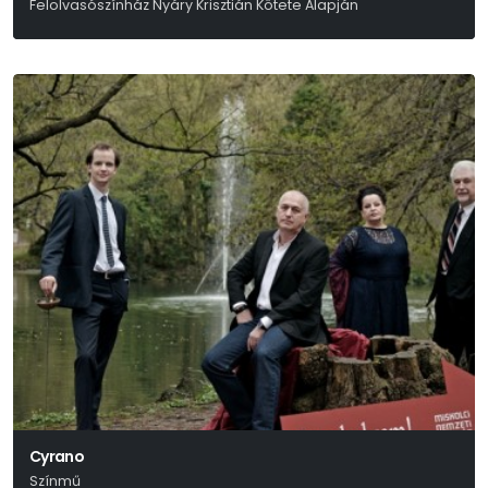
Felolvasószínház Nyáry Krisztián Kötete Alapján
Nyáry Krisztián
Cyrano
Színmű