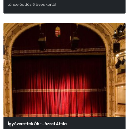
táncelőadás 6 éves kortól
Petőfi Sándor
Így Szerettek Ők - József Attila