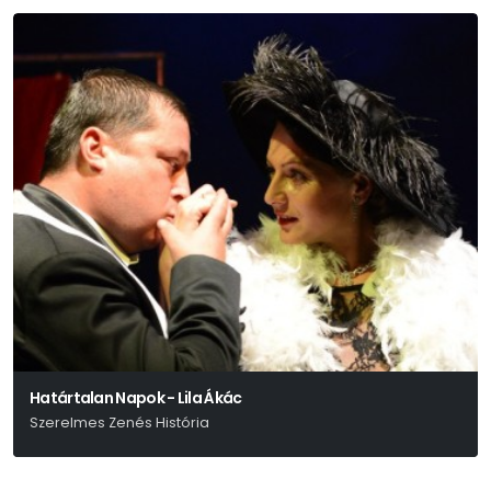
Határtalan Napok - Lila Ákác
Szerelmes Zenés História
Szép Ernő