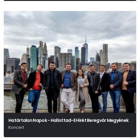
Határtalan Napok - Hallottad-E Hírét Beregvár Megyének
Koncert