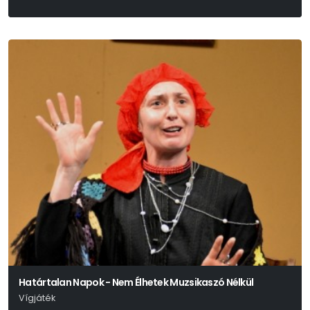
Határtalan Napok - Nem Élhetek Muzsikaszó Nélkül
Vígjáték