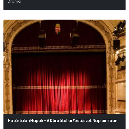
Dráma
Fjodor Mihajlovics Dosztojevszkij
Határtalan Napok - A Kárpátaljai Festészet Napjainkban