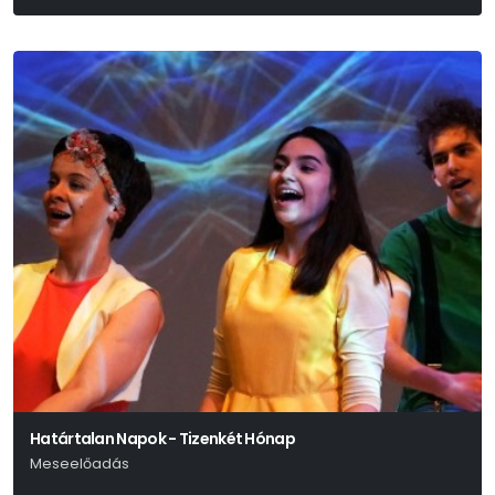
Móricz Zsigmond
Határtalan Napok - Tizenkét Hónap
Meseelőadás
Eck Attila