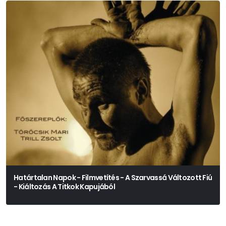
Határtalan Napok - Filmvetítés - A Szarvassá Változott Fiú
- Kiáltozás A Titkok Kapujából