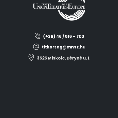
(+36) 46 / 516 – 700
titkarsag@mnsz.hu
3525 Miskolc, Déryné u. 1.