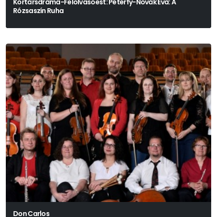
Kortársdráma-Felolvasóest: Péterfy-Novák Éva: A
Rózsaszín Ruha
Péterfy-Novák Éva
Don Carlos